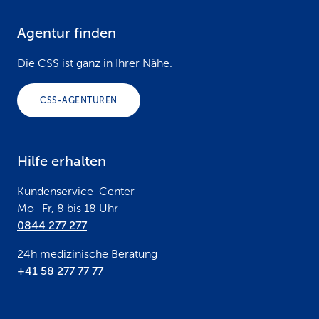
Agentur finden
F
o
Die CSS ist ganz in Ihrer Nähe.
o
CSS-AGENTUREN
t
e
Hilfe erhalten
r
Kundenservice-Center
Mo–Fr, 8 bis 18 Uhr
0844 277 277
24h medizinische Beratung
+41 58 277 77 77