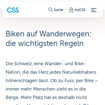
S
Suche
myCSS
e
r
Biken auf Wanderwe­gen:
v
die wichtigsten Regeln
i
c
Die Schweiz, eine Wander- und Bike-
e
Nation, die das Herz jedes Natur­liebhabers
-
höherschlagen lässt. Ob zu Fuss, per Bike –
L
immer mehr Menschen zieht es in die
i
Berge. Mehr Platz hat es deshalb nicht
n