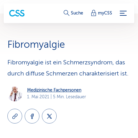
S
Suche
myCSS
e
r
Fibromyalgie
v
i
Fibromyalgie ist ein Schmerzsyndrom, das
durch diffuse Schmerzen charakterisiert ist.
c
e
Medizinische Fachpersonen
1. Mai 2021
| 5 Min. Lesedauer
-
L
i
n