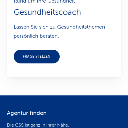
Rund um Ihre Gesundheit
Gesundheitscoach
Lassen Sie sich zu Gesundheits­themen
persönlich beraten.
FRAGE STELLEN
Agentur finden
F
o
Die CSS ist ganz in Ihrer Nähe.