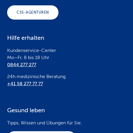
o
CSS-AGENTUREN
t
e
Hilfe erhalten
r
Kundenservice-Center
Mo–Fr, 8 bis 18 Uhr
0844 277 277
24h medizinische Beratung
+41 58 277 77 77
Gesund leben
Tipps, Wissen und Übungen für Sie.