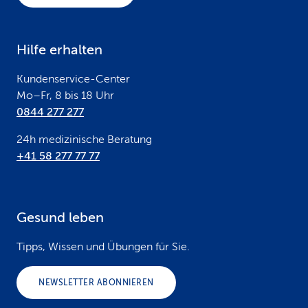
t
e
Hilfe erhalten
r
Kundenservice-Center
Mo–Fr, 8 bis 18 Uhr
0844 277 277
24h medizinische Beratung
+41 58 277 77 77
Gesund leben
Tipps, Wissen und Übungen für Sie.
NEWSLETTER ABONNIEREN