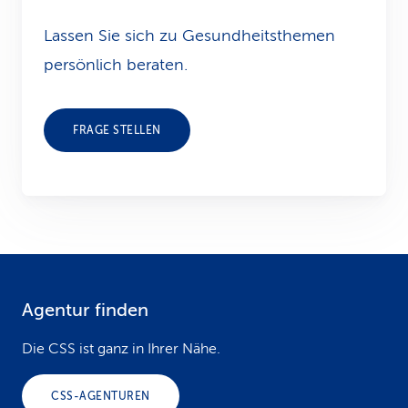
Lassen Sie sich zu Gesundheits­themen
persönlich beraten.
FRAGE STELLEN
Agentur finden
F
o
Die CSS ist ganz in Ihrer Nähe.
o
CSS-AGENTUREN