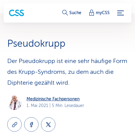
S
Suche
myCSS
e
r
Pseudokrupp
v
i
Der Pseudokrupp ist eine sehr häufige Form
des Krupp-Syndroms, zu dem auch die
c
Diphterie gezählt wird.
e
-
Medizinische Fachpersonen
1. Mai 2021
| 5 Min. Lesedauer
L
i
n