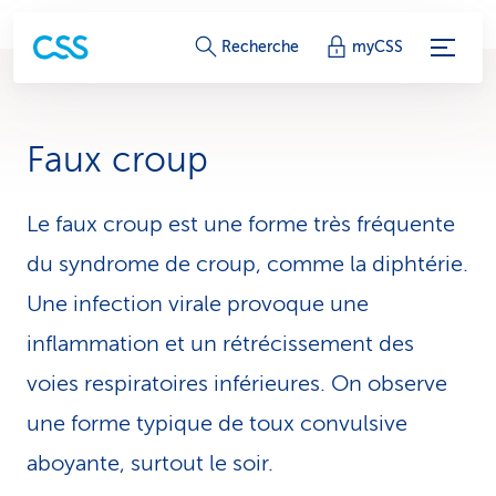
L
Recherche
myCSS
i
e
Faux croup
n
s
Le faux croup est une forme très fréquente
du syndrome de croup, comme la diphtérie.
d
Une infection virale provoque une
e
inflammation et un rétrécissement des
s
voies respiratoires inférieures. On observe
e
une forme typique de toux convulsive
r
aboyante, surtout le soir.
v