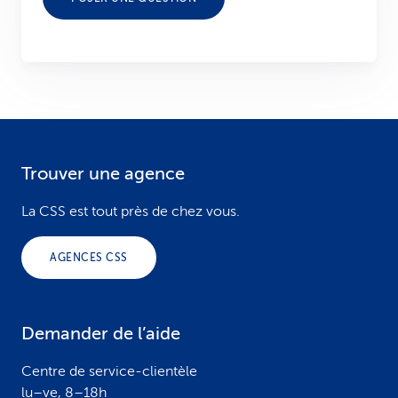
Trouver une agence
F
o
La CSS est tout près de chez vous.
o
AGENCES CSS
t
e
Demander de l’aide
r
Centre de service-clientèle
lu–ve, 8–18h