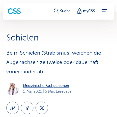
S
Suche
myCSS
e
r
Schielen
v
i
Beim Schielen (Strabismus) weichen die
Augenachsen zeitweise oder dauerhaft
c
voneinander ab.
e
-
Medizinische Fachpersonen
1. Mai 2021
| 5 Min. Lesedauer
L
i
n