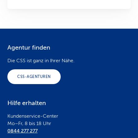
Agentur finden
F
o
Die CSS ist ganz in Ihrer Nähe.
o
CSS-AGENTUREN
t
e
Hilfe erhalten
r
Kundenservice-Center
Mo–Fr, 8 bis 18 Uhr
0844 277 277