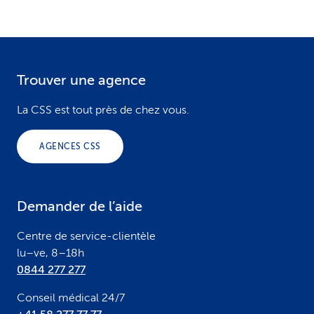
Trouver une agence
F
o
La CSS est tout près de chez vous.
o
AGENCES CSS
t
e
Demander de l’aide
r
Centre de service-clientèle
lu–ve, 8–18h
0844 277 277
Conseil médical 24/7