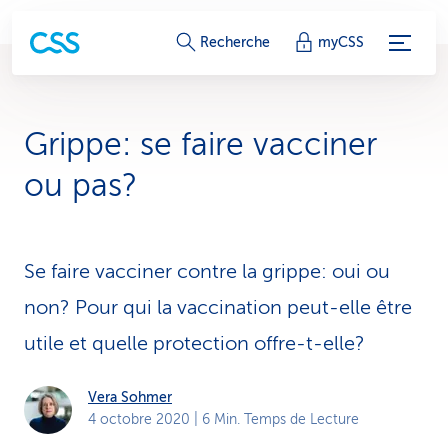
L
Recherche
myCSS
i
e
Grippe: se faire vacciner
n
ou pas?
s
d
Se faire vacciner contre la grippe: oui ou
e
non? Pour qui la vaccination peut-elle être
s
utile et quelle protection offre-t-elle?
e
r
Vera Sohmer
4 octobre 2020
| 6 Min. Temps de Lecture
v