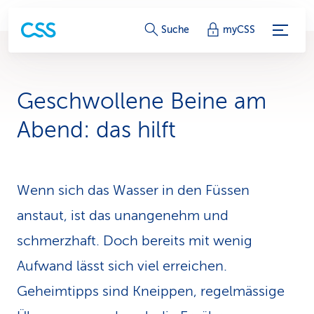
S
Suche
myCSS
e
r
Ge­schwol­lene Beine am
v
Abend: das hilft
i
c
Wenn sich das Wasser in den Füssen
e
anstaut, ist das unangenehm und
-
schmerzhaft. Doch bereits mit wenig
L
Aufwand lässt sich viel erreichen.
i
Geheimtipps sind Kneippen, regelmässige
n