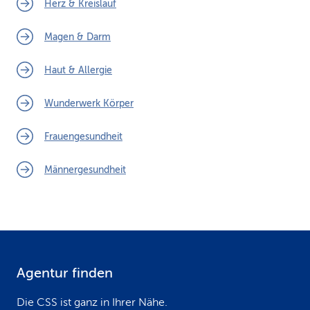
Herz & Kreislauf
Magen & Darm
Haut & Allergie
Wunderwerk Körper
Frauengesundheit
Männergesundheit
Agentur finden
F
o
Die CSS ist ganz in Ihrer Nähe.