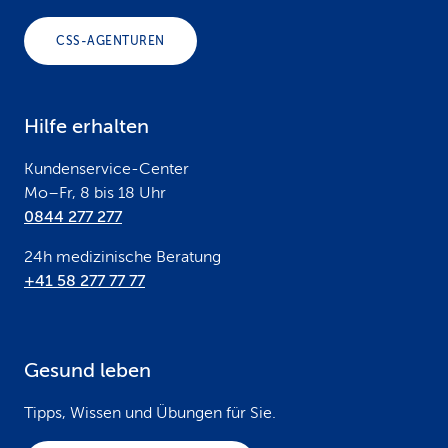
o
CSS-AGENTUREN
t
e
Hilfe erhalten
r
Kundenservice-Center
Mo–Fr, 8 bis 18 Uhr
0844 277 277
24h medizinische Beratung
+41 58 277 77 77
Gesund leben
Tipps, Wissen und Übungen für Sie.