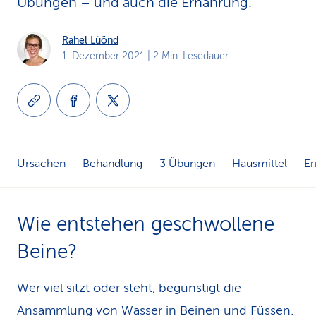
Übungen – und auch die Ernährung.
k
Rahel Lüönd
s
1. Dezember 2021
| 2 Min. Lesedauer
Ursachen
Behandlung
3 Übungen
Hausmittel
Er
Wie entstehen geschwollene
Beine?
Wer viel sitzt oder steht, begünstigt die
Ansammlung von Wasser in Beinen und Füssen.