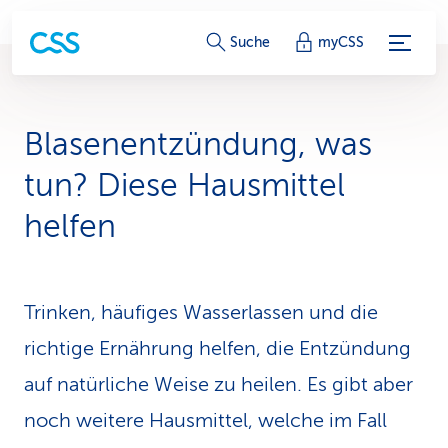
S
Suche
myCSS
e
r
Blasenentzündung, was
v
tun? Diese Hausmittel
i
helfen
c
e
Trinken, häufiges Wasserlassen und die
-
richtige Ernährung helfen, die Entzündung
L
auf natürliche Weise zu heilen. Es gibt aber
i
noch weitere Hausmittel, welche im Fall
n