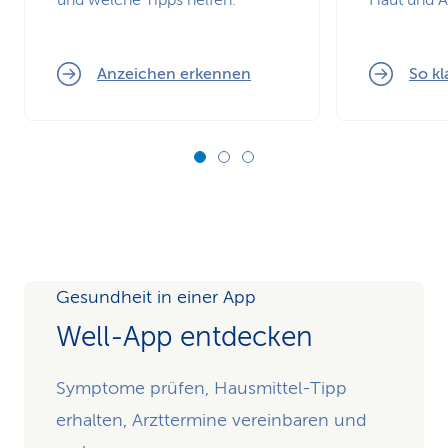
und welche Tipps helfen.
Haut und 
Anzeichen erkennen
So kl
Gesundheit in einer App
Well-App entdecken
Symptome prüfen, Hausmittel-Tipp
erhalten, Arzttermine vereinbaren und