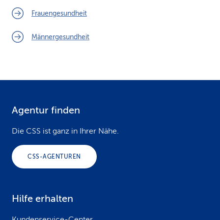
Frauengesundheit
Männergesundheit
Agentur finden
F
o
Die CSS ist ganz in Ihrer Nähe.
o
CSS-AGENTUREN
t
e
Hilfe erhalten
r
Kundenservice-Center