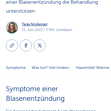
einer Blasenentzündung die Behandlung
k
unterstützen.
s
Tanja Nösberger
21. Juni 2022
| 3 Min. Lesedauer
Symptome
Was tun? Viel trinken.
Hausmittel Wärme
Symptome einer
Blasenentzündung