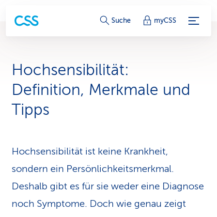
S
Suche
myCSS
e
r
Hochsensibilität:
v
Definition, Merkmale und
i
Tipps
c
e
Hochsensibilität ist keine Krankheit,
-
sondern ein Persönlichkeitsmerkmal.
L
Deshalb gibt es für sie weder eine Diagnose
i
noch Symptome. Doch wie genau zeigt
n