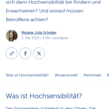
sich dann Hochsensi­bilität bei Kindern und
k
Erwachsenen? Und worauf müssen
s
Betroffene achten?
Melanie Julia Schnider
2. Mai 2024
| 4 Min. Lesedauer
Was ist Hochsensibilität?
Wissenschaft
Merkmale
Was ist Hochsensibilität?
Der Strassenlärm schmerzt in den Ohren. Die