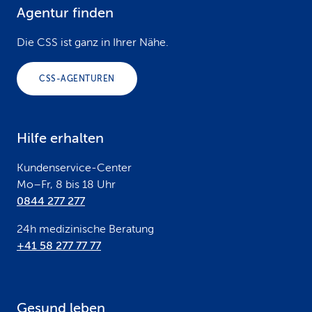
Agentur finden
F
o
Die CSS ist ganz in Ihrer Nähe.
o
CSS-AGENTUREN
t
e
Hilfe erhalten
r
Kundenservice-Center
Mo–Fr, 8 bis 18 Uhr
0844 277 277
24h medizinische Beratung
+41 58 277 77 77
Gesund leben