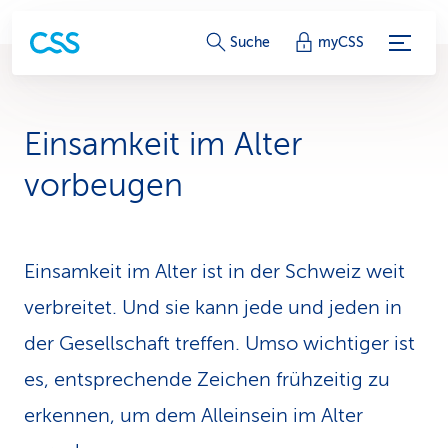
S
Suche
myCSS
e
r
Einsamkeit im Alter
v
vorbeugen
i
c
Einsamkeit im Alter ist in der Schweiz weit
e
verbreitet. Und sie kann jede und jeden in
-
der Gesellschaft treffen. Umso wichtiger ist
L
es, entsprechende Zeichen frühzeitig zu
i
erkennen, um dem Alleinsein im Alter
n