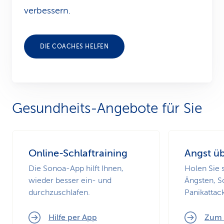
verbessern.
DIE COACHES HELFEN
Gesund­heits-Ange­bote für Sie
Online-Schlaftraining
Angst ü
Die Sonoa-App hilft Ihnen,
Holen Sie s
wieder besser ein- und
Ängsten, S
durchzuschlafen.
Panikattac
Hilfe per App
Zum 