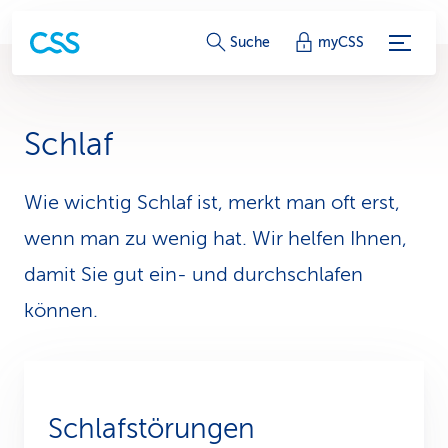
S
Suche
myCSS
e
r
Schlaf
v
i
Wie wichtig Schlaf ist, merkt man oft erst,
wenn man zu wenig hat. Wir helfen Ihnen,
c
damit Sie gut ein- und durchschlafen
e
können.
-
L
i
Schlafstörungen
n