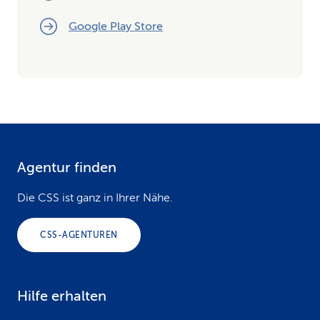
Google Play Store
Agentur finden
F
o
Die CSS ist ganz in Ihrer Nähe.
o
CSS-AGENTUREN
t
e
Hilfe erhalten
r