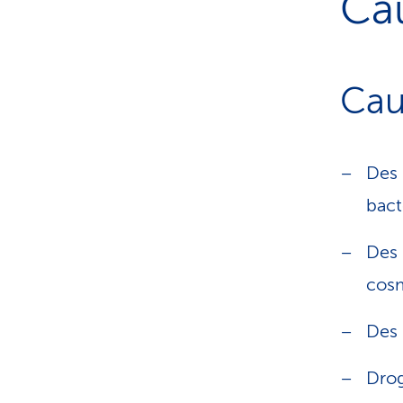
Cau
Cau
Des 
bact
Des 
cosm
Des 
Drog