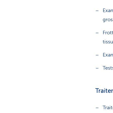
Exam
gros
Frot
tissu
Exam
Test
Traite
Trai