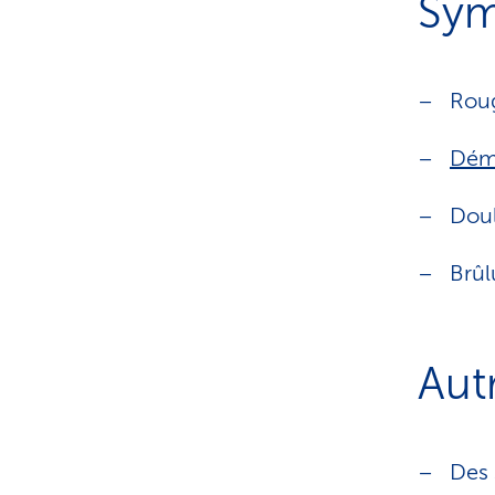
Sym
Rou
Dém
Dou
Brûl
Aut
Des 