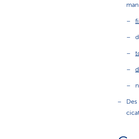
mani
f
d
t
d
n
Des 
cica