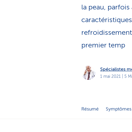
t
s
la peau, parfoi
p
r
caractéristiques
i
v
é
refroidissemen
s
premier temp
Spécialistes 
1 mai 2021
| 5 M
Résumé
Symptômes