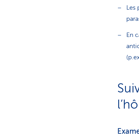
Les 
para
En c
anti
(p.e
Sui
l’hô
Exame