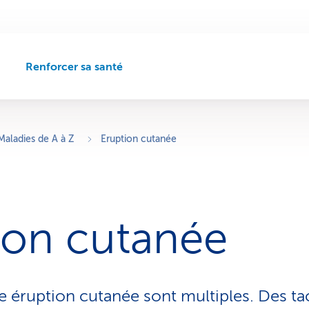
Renforcer sa santé
C
h
e
m
i
Maladies de A à Z
Eruption cutanée
n
d
e
n
a
ion cutanée
v
i
g
a
t
e éruption cutanée sont multiples. Des t
i