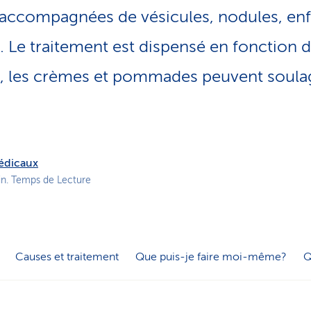
o
s accompagnées de vésicules, nodules, enf
n
a
. Le traitement est dispensé en fonction d
c
t
t, les crèmes et pommades peuvent soula
i
f
médicaux
in. Temps de Lecture
Causes et traitement
Que puis-je faire moi-même?
Q