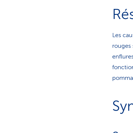
Ré
Les cau
rouges 
enflure
fonctio
pommad
Sy