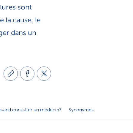
e
lures sont
o
s
e la cause, le
n
e
ger dans un
l
r
i
v
n
i
g
c
uand consulter un médecin?
Synonymes
u
e