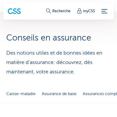
L
Recherche
myCSS
i
e
Conseils en assurance
n
s
Des notions utiles et de bonnes idées en
matière d’assurance: découvrez, dès
d
maintenant, votre assurance.
e
s
e
Caisse-maladie
Assurance de base
Assurances comp
r
v