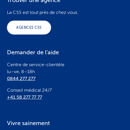
Trouver une agence
F
o
La CSS est tout près de chez vous.
o
AGENCES CSS
t
e
Demander de l’aide
r
Centre de service-clientèle
lu–ve, 8–18h
0844 277 277
Conseil médical 24/7
+41 58 277 77 77
Vivre sainement