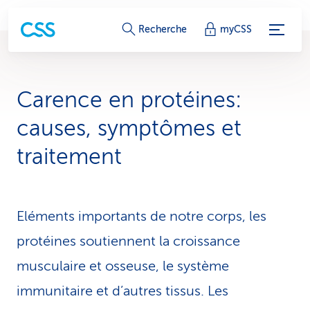
L
Recherche
myCSS
i
e
Carence en protéines:
n
causes, symptômes et
s
traitement
d
e
Eléments importants de notre corps, les
s
protéines soutiennent la croissance
e
musculaire et osseuse, le système
r
immunitaire et d’autres tissus. Les
v