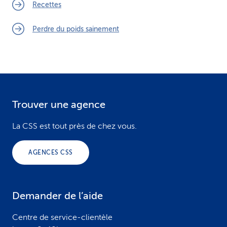
Recettes
Perdre du poids sainement
Trouver une agence
F
o
La CSS est tout près de chez vous.
o
AGENCES CSS
t
e
Demander de l’aide
r
Centre de service-clientèle