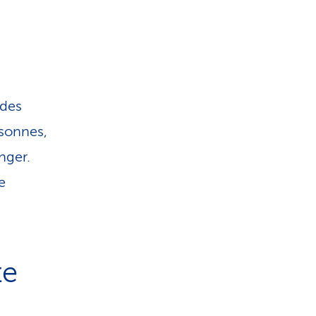
 des
rsonnes,
nger.
e
te