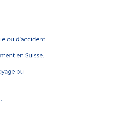
i
s
t
ie ou d’accident.
i
ement en Suisse.
q
voyage ou
u
.
e