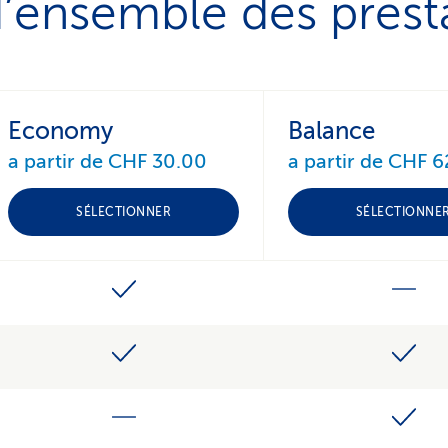
’ensemble des prest
Economy
Balance
a partir de CHF 30.00
a partir de CHF 6
SÉLECTIONNER
SÉLECTIONNE
Si votre assurance-maladie et accidents ne présente pas une c
guérison prend le relais. En cas d'urgence, elle prend en char
médicaments et d'hospitalisation.
Elle couvre ces cas: les opérations de secours et les rapatri
manière illimitée), les opérations de recherche jusqu'à CHF 2