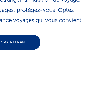
e
o
gages: protégez-vous. Optez
s
rance voyages qui vous convient.
n
e
l
r
ER MAINTENANT
i
v
n
i
g
c
u
e