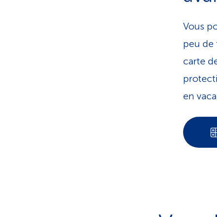
Vous po
peu de 
carte d
protect
en vacan