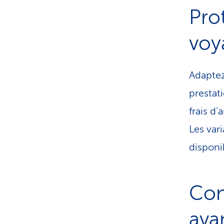
Pro
voy
Adaptez
prestat
frais d’
Les var
disponib
Con
ava