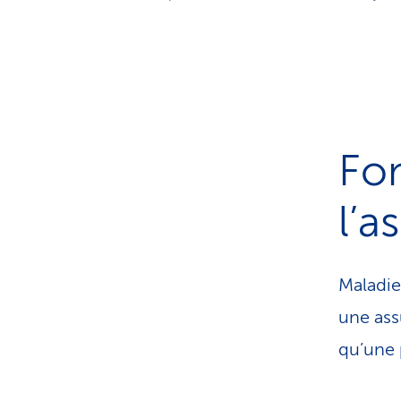
Fo
l’a
Maladie
une ass
qu’une 