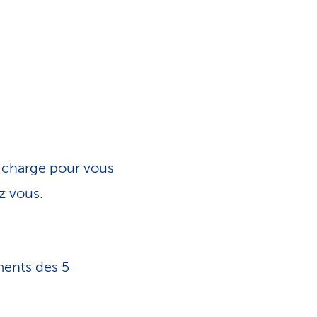
i
s
t
i
q
 charge pour vous
u
z vous.
e
ments des 5