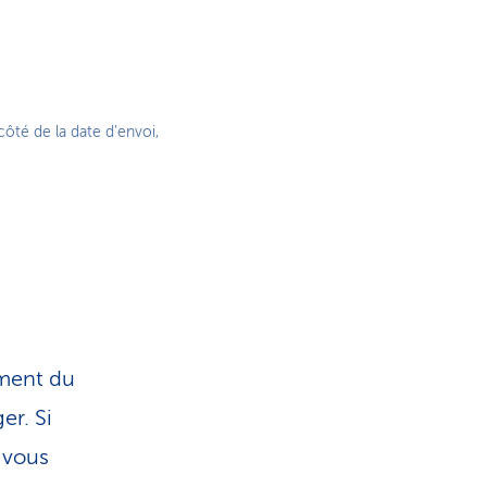
côté de la date d’envoi,
ement du
er. Si
 vous