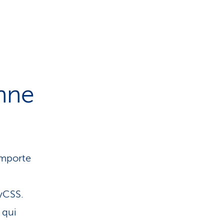
trouvez des prestataires et t
nne
importe
myCSS.
 qui