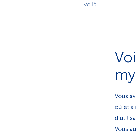
voilà.
Vo
my
Vous av
où et à
d’utilis
Vous au