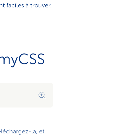
 faciles à trouver.
e myCSS
Voir immédiatement ce que pa
léchargez-la, et
Vous voyez immédiatement les