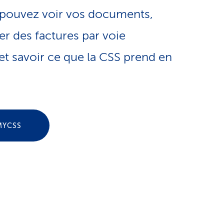
e
 pouvez voir vos documents,
o
s
r des factures par voie
n
e
t savoir ce que la CSS prend en
l
r
i
v
MYCSS
n
i
g
c
u
e