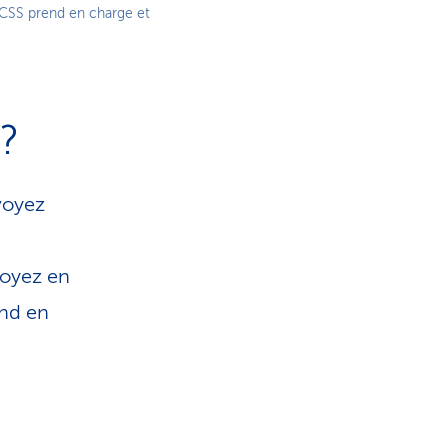
 CSS prend en charge et
?
voyez
voyez en
end en