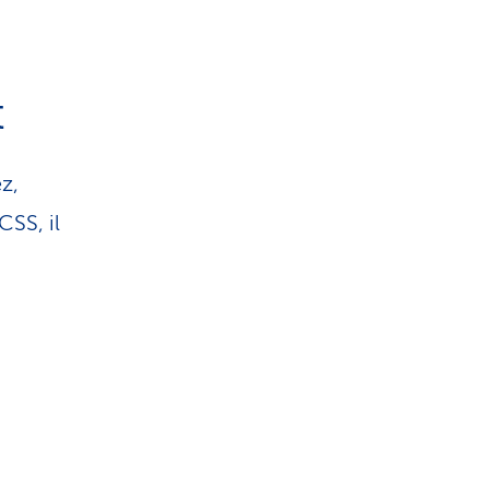
t
z,
CSS, il