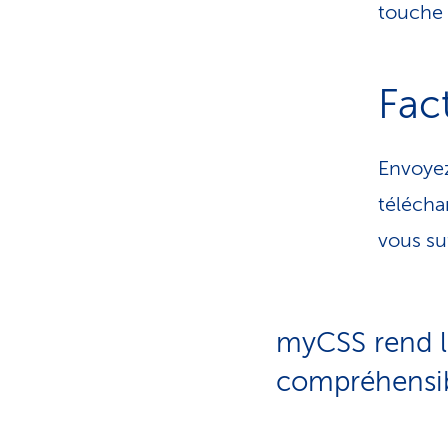
touche 
Fac
Envoyez
téléchar
vous su
myCSS rend l
compréhensi