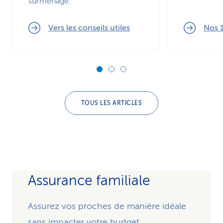
surmenage.
Vers les conseils utiles
Nos 1
TOUS LES ARTICLES
Assurance familiale
Assurez vos proches de manière idéale
sans impacter votre budget.