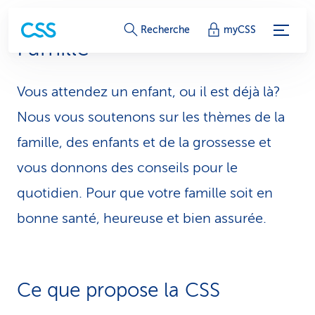
L
Recherche
myCSS
Famille
i
e
Vous attendez un enfant, ou il est déjà là?
n
Nous vous soutenons sur les thèmes de la
s
famille, des enfants et de la grossesse et
vous donnons des conseils pour le
d
quotidien. Pour que votre famille soit en
e
bonne santé, heureuse et bien assurée.
s
e
r
Ce que propose la CSS
v