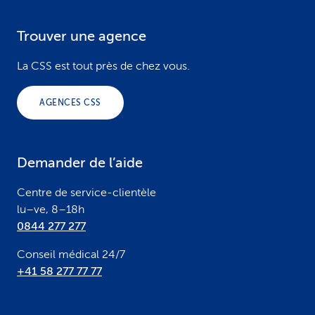
Trouver une agence
F
o
La CSS est tout près de chez vous.
o
AGENCES CSS
t
e
Demander de l’aide
r
Centre de service-clientèle
lu–ve, 8–18h
0844 277 277
Conseil médical 24/7
+41 58 277 77 77