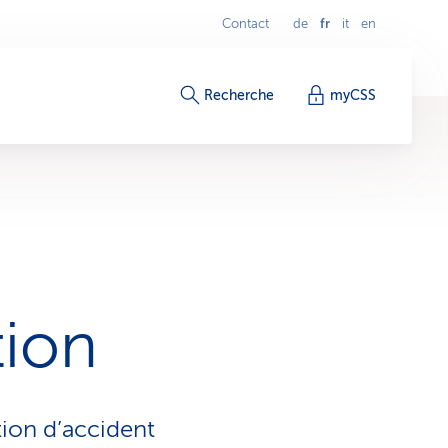
fr
Contact
N
de
it
en
Langue
A
P
C
sélectionnée:
u
a
h
français
f
s
a
a
D
s
n
L
Recherche
myCSS
e
a
g
u
a
e
t
l
t
v
s
i
o
i
c
t
e
h
a
n
w
l
g
i
e
i
l
e
c
a
i
h
n
s
s
o
h
g
e
n
l
n
a
tion
s
t
d
ion d’accident
i