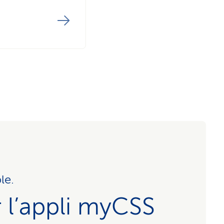
le.
 l’appli myCSS