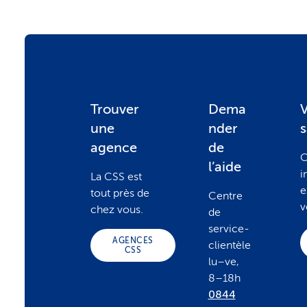
F
Trouver
Dema
V
une
nder
o
agence
de
C
l’aide
i
La CSS est
o
e
tout près de
Centre
v
chez vous.
de
t
service-
AGENCES
clientèle
CSS
lu–ve,
e
8–18h
0844