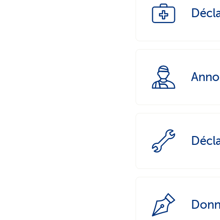
Décla
Annon
Décla
Donn