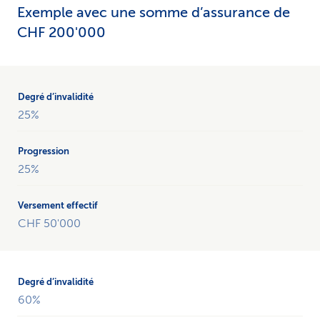
Exemple avec une somme d’assurance de
CHF 200'000
Le
tableau
montre
25%
un
exemple
de
25%
capital
d’invalidité
en
cas
CHF 50'000
d’accident
avec
une
somme
60%
assurée
de