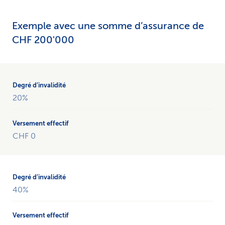
Exemple avec une somme d’assurance de
CHF 200'000
Le
tableau
montre
20%
un
exemple
de
CHF 0
capital
d’invalidité
en
cas
de
40%
maladie
avec
une