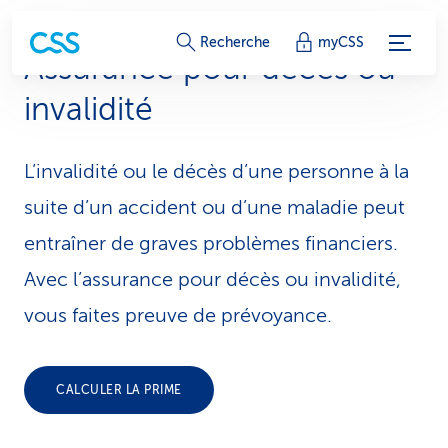
L
Recherche
myCSS
Assurance pour décès ou
i
invalidité
e
n
L’invalidité ou le décès d’une personne à la
s
suite d’un accident ou d’une maladie peut
d
entraîner de graves problèmes financiers.
Avec l’assurance pour décès ou invalidité,
e
vous faites preuve de prévoyance.
s
e
CALCULER LA PRIME
r
v