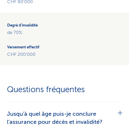
CHF 80'000
somme
assurée
de
CHF 200'000
et
de 70%
le
montant
du
CHF 200'000
versement
effectif
et
le
degré
Questions fréquentes
d’invalidité.
Jusqu’à quel âge puis-je conclure
l’assurance pour décès et invalidité?