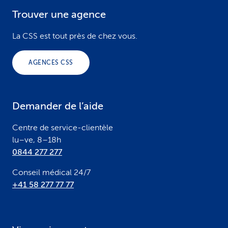
Trouver une agence
F
o
La CSS est tout près de chez vous.
o
AGENCES CSS
t
e
Demander de l’aide
r
Centre de service-clientèle
lu–ve, 8–18h
0844 277 277
Conseil médical 24/7
+41 58 277 77 77