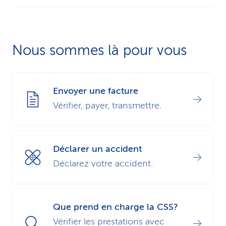
Vous pouvez conclure l’assurance jusqu’à cet
âge:
Nous sommes là pour vous
Accident: jusqu’à la fin de l’année civile du
65e anniversaire.
Envoyer une facture
Vérifier, payer, transmettre.
Maladie: jusqu’à la fin de l’année civile du
55e anniversaire.
Déclarer un accident
Déclarez votre accident.
Que prend en charge la CSS?
Vérifier les prestations avec