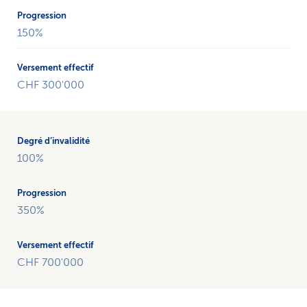
CHF 200'000
et
150%
le
montant
du
CHF 300'000
versement
effectif
en
fonction
de
100%
quel
degré
d’invalidité
350%
et
de
la
CHF 700'000
progression.