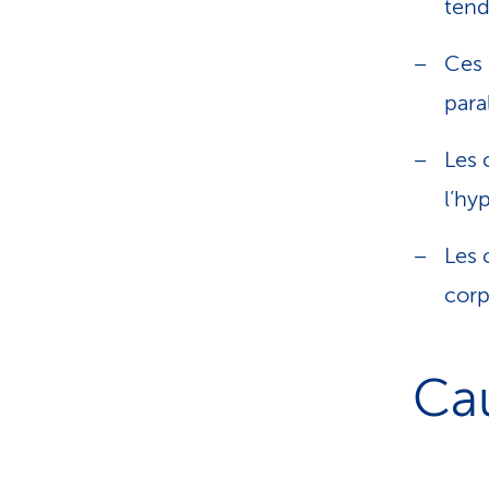
tend
Ces 
para
Les 
l’hy
Les 
corp
Cau