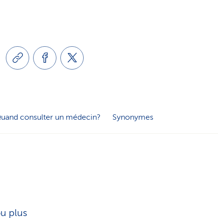
e
o
s
n
e
l
r
i
v
uand consulter un médecin?
Synonymes
n
i
g
c
u
e
ou plus