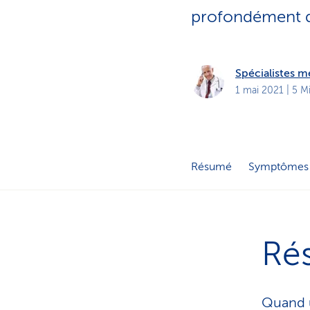
t
s
profondément qu
p
r
i
v
é
Spécialistes 
s
1 mai 2021
| 5 M
Résumé
Symptômes
Ré
Quand u