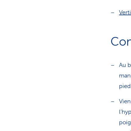
Vert
Com
Au b
mani
pied
Vien
l’hy
poig