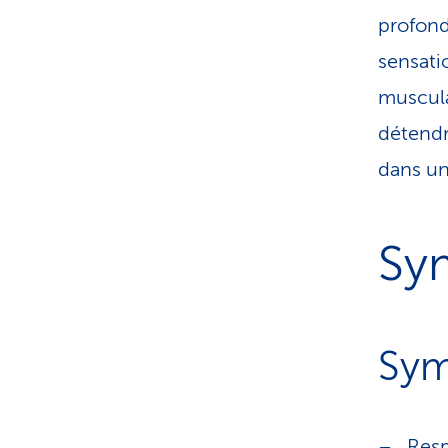
profond
sensati
muscula
détendr
dans un
Sy
Sym
Resp