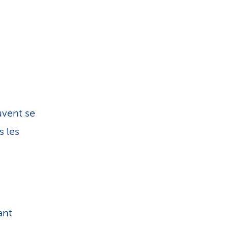
uvent se
s les
s
ant