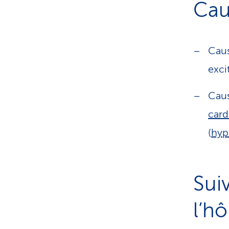
Cau
Caus
exci
Caus
card
(
hyp
Sui
l’hô