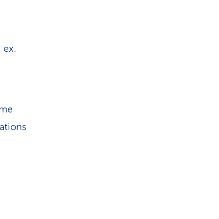
 ex.
sme
cations