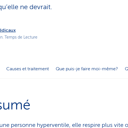
o
’elle ne devrait.
n
a
c
t
médicaux
i
in. Temps de Lecture
f
Causes et traitement
Que puis-je faire moi-même?
Q
sumé
ne personne hyperventile, elle respire plus vite 