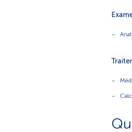
Exame
Anal
Traite
Médi
Calc
Que