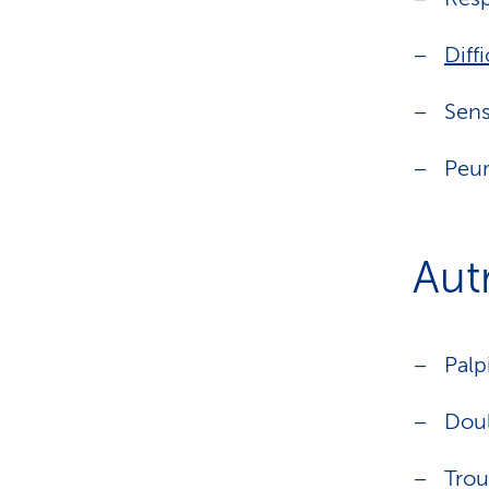
Diff
Sens
Peu
Aut
Palp
Doul
Trou