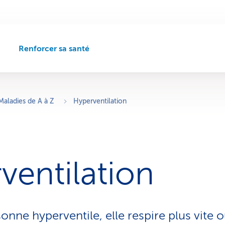
Renforcer sa santé
C
h
e
m
i
Maladies de A à Z
Hyperventilation
n
d
e
n
a
ventilation
v
i
g
a
t
nne hyperventile, elle respire plus vite o
i