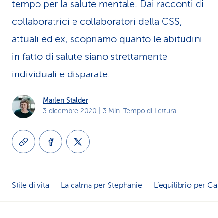
tempo per la salute mentale. Dai racconti di
i
collaboratrici e collaboratori della CSS,
d
attuali ed ex, scopriamo quanto le abitudini
i
in fatto di salute siano strettamente
s
individuali e disparate.
e
Marlen Stalder
r
3 dicembre 2020
| 3 Min. Tempo di Lettura
v
i
z
i
Stile di vita
La calma per Stephanie
L’equilibrio per 
o