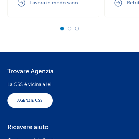
Lavora in modo sano
Retr
Trovare Agenzia
F
o
La CSS è vicina a lei.
o
AGENZIE CSS
t
e
Ricevere aiuto
r