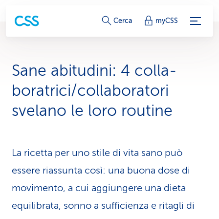
c
Cerca
myCSS
o
l
Sane abitudini: 4 colla­
l
bora­trici/collaboratori
e
svelano le loro routine
g
a
La ricetta per uno stile di vita sano può
m
essere riassunta così: una buona dose di
e
movimento, a cui aggiungere una dieta
n
equilibrata, sonno a sufficienza e ritagli di
t