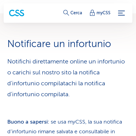
c
Cerca
myCSS
o
l
Notificare un infortunio
l
e
Notifichi direttamente online un infortunio
o carichi sul nostro sito la notifica
g
d’infortunio compilatachi la notifica
a
d’infortunio compilata.
m
e
n
Buono a sapersi:
se usa myCSS, la sua notifica
d’infortunio rimane salvata e consultabile in
t