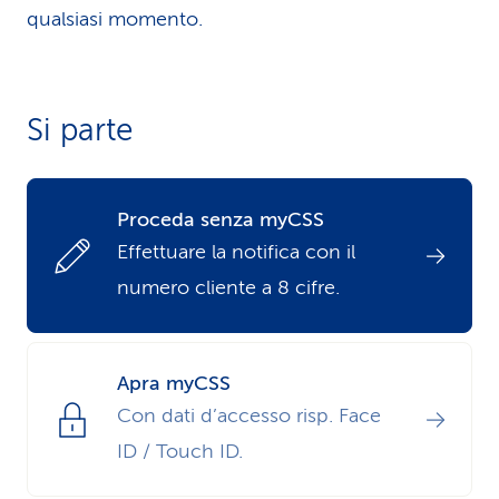
qualsiasi momento.
i
d
i
Si parte
s
e
Proceda senza myCSS
r
Effettuare la notifica con il
numero cliente a 8 cifre.
v
i
z
Apra myCSS
Con dati d’accesso risp. Face
i
ID / Touch ID.
o