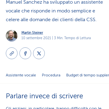
Manuel Sanchez ha sviluppato un assistente
i
vocale che risponde in modo semplice e
d
celere alle domande dei clienti della CSS.
i
Martin Steiner
s
10 settembre 2021
| 3 Min. Tempo di Lettura
e
r
v
i
Assistente vocale
Procedura
Budget di tempo supple
z
i
Parlare invece di scrivere
o
Gli anziani, in particolare, hanno difficoltà con le