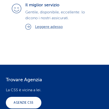
Il miglior servizio
Gentile, disponibile, eccellente: lo
dicono i nostri assicurati.
Leggere adesso
Trovare Agenzia
F
o
La CSS è vicina a lei.
o
AGENZIE CSS