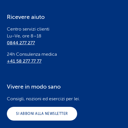
t
e
Ricevere aiuto
r
Centro servizi clienti
Lu–Ve, ore 8–18
0844 277 277
24h Consulenza medica
+41 58 277 77 77
Vivere in modo sano
Consigli, nozioni ed esercizi per lei.
SI ABBONI ALLA NEWSLETTER