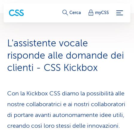
c
Cerca
myCSS
o
l
L'assistente vocale
l
risponde alle domande dei
e
clienti - CSS Kickbox
g
a
Con la Kickbox CSS diamo la possibilità alle
m
nostre collaboratrici e ai nostri collaboratori
e
di portare avanti autonomamente idee utili,
n
creando così loro stessi delle innovazioni.
t