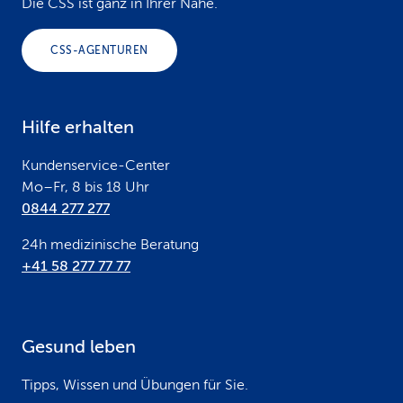
o
Die CSS ist ganz in Ihrer Nähe.
o
CSS-AGENTUREN
t
e
Hilfe erhalten
r
Kundenservice-Center
Mo–Fr, 8 bis 18 Uhr
0844 277 277
24h medizinische Beratung
+41 58 277 77 77
Gesund leben
Tipps, Wissen und Übungen für Sie.