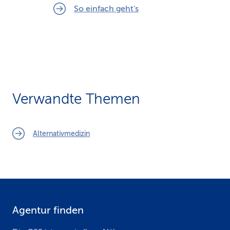
So einfach geht's
Verwandte Themen
Alternativmedizin
Agentur finden
F