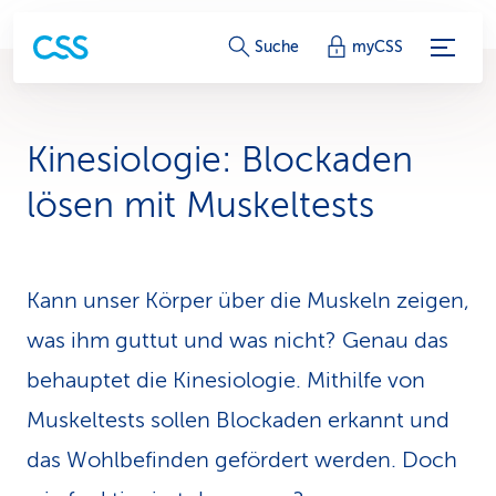
S
Suche
myCSS
e
r
Kinesiologie: Blockaden
v
lösen mit Muskeltests
i
c
Kann unser Körper über die Muskeln zeigen,
e
was ihm guttut und was nicht? Genau das
-
behauptet die Kinesiologie. Mithilfe von
L
Muskeltests sollen Blockaden erkannt und
i
das Wohlbefinden gefördert werden. Doch
n