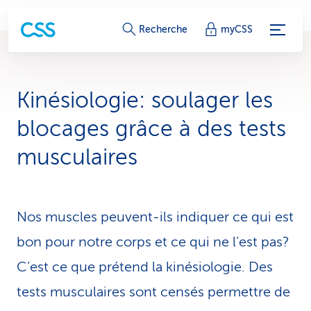
L
Recherche
myCSS
i
e
Kinésiologie: soulager les
n
blocages grâce à des tests
s
musculaires
d
e
Nos muscles peuvent-ils indiquer ce qui est
s
bon pour notre corps et ce qui ne l’est pas?
e
C’est ce que prétend la kinésiologie. Des
r
tests musculaires sont censés permettre de
v