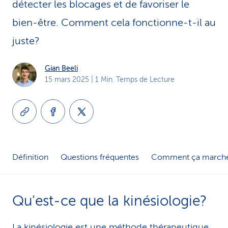
détecter les blocages et de favoriser le
i
bien-être. Comment cela fonctionne-t-il au
c
juste?
e
Gian Beeli
15 mars 2025
| 1 Min. Temps de Lecture
Définition
Questions fréquentes
Comment ça march
Qu’est-ce que la kinésiologie?
La kinésiologie est une méthode thérapeutique