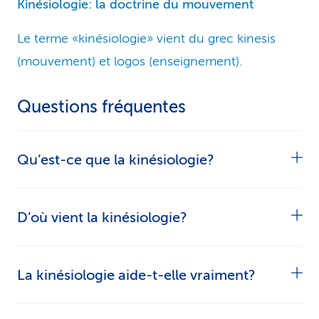
Kinésiologie: la doctrine du mouvement
Le terme «kinésiologie» vient du grec kinesis
(mouvement) et logos (enseignement).
Questions fréquentes
Qu’est-ce que la kinésiologie?
La kinésiologie est une méthode thérapeutique
D’où vient la kinésiologie?
de médecine alternative basée sur des tests
musculaires. Elle part du principe que les
La kinésiologie moderne est née aux États-Unis
La kinésiologie aide-t-elle vraiment?
déséquilibres physiques, psychiques et
dans les années 1960. Le chiropraticien George
énergétiques se manifestent dans l’état de
Goodheart a associé les enseignements de la