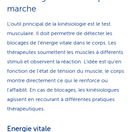
marche
participation aux coûts est toutefois possible si
vous disposez d’une
assurance complémentaire
L’outil principal de la kinésiologie est le test
adaptée
et si votre thérapeute est reconnu/e par
musculaire. Il doit permettre de détecter les
la caisse-maladie.
blocages de l’énergie vitale dans le corps. Les
thérapeutes soumettent les muscles à différents
stimuli et observent la réaction. L’idée est qu’en
fonction de l’état de tension du muscle, le corps
montre directement ce qui le renforce ou
l’affaiblit. En cas de blocages, les kinésiologues
agissent en recourant à différentes pratiques
thérapeutiques.
Energie vitale