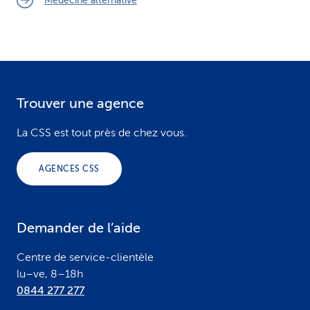
Médecine alternative
Trouver une agence
F
o
La CSS est tout près de chez vous.
o
AGENCES CSS
t
e
Demander de l’aide
r
Centre de service-clientèle
lu–ve, 8–18h
0844 277 277