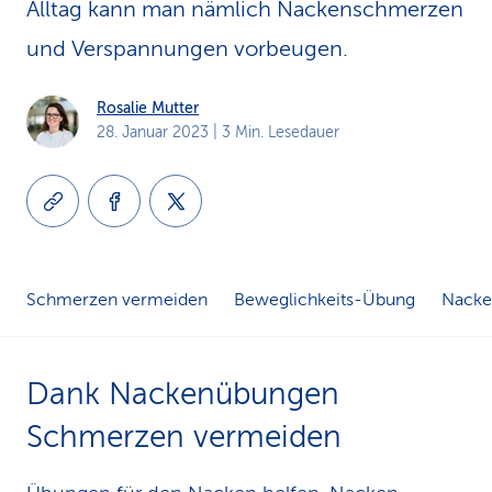
Alltag kann man nämlich Nacken­schmerzen
k
und Verspannungen vorbeugen.
s
Rosalie Mutter
28. Januar 2023
| 3 Min. Lesedauer
Schmerzen vermeiden
Beweglichkeits-Übung
Nacken
Dank Nackenübungen
Schmerzen vermeiden