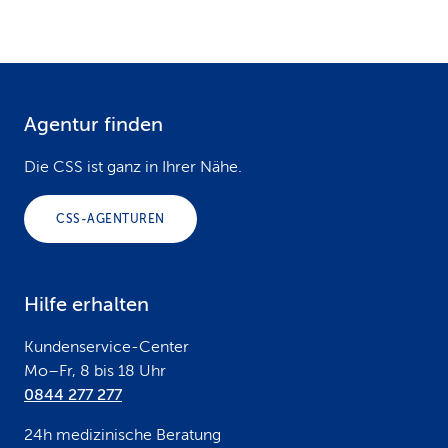
Agentur finden
F
o
Die CSS ist ganz in Ihrer Nähe.
o
CSS-AGENTUREN
t
e
Hilfe erhalten
r
Kundenservice-Center
Mo–Fr, 8 bis 18 Uhr
0844 277 277
24h medizinische Beratung