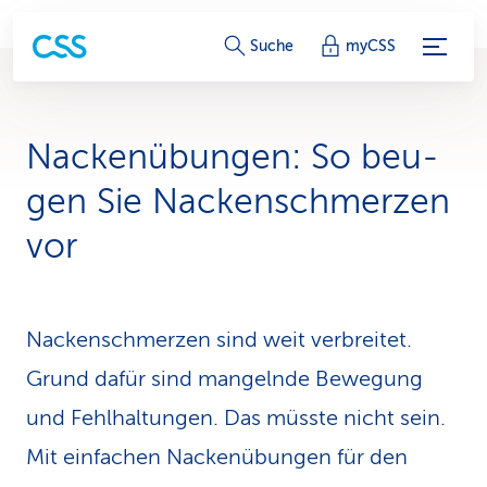
S
Suche
myCSS
e
r
Nackenübungen: So beu­
v
gen Sie Nacken­schmerzen
i
vor
c
e
Nackenschmerzen sind weit ver­breitet.
-
Grund dafür sind mangelnde Bewegung
L
und Fehl­haltungen. Das müsste nicht sein.
i
Mit einfachen Nacken­übun­gen für den
n