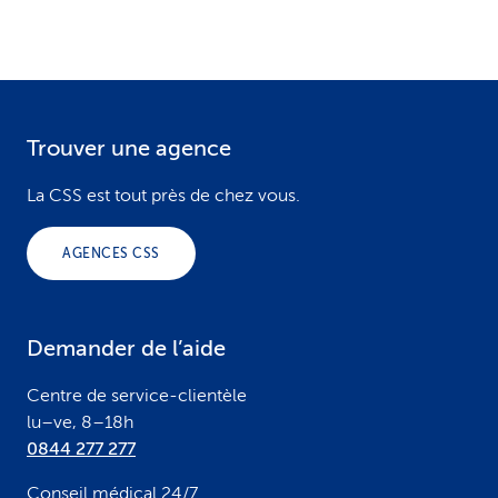
Trouver une agence
F
o
La CSS est tout près de chez vous.
o
AGENCES CSS
t
e
Demander de l’aide
r
Centre de service-clientèle
lu–ve, 8–18h
0844 277 277
Conseil médical 24/7