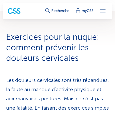
L
Recherche
myCSS
i
e
Exercices pour la nu­que:
n
comment prévenir les
s
douleurs cervicales
d
e
Les douleurs cervicales sont très répandues,
s
la faute au manque d’activité physique et
e
aux mauvaises postures. Mais ce n’est pas
r
une fatalité. En faisant des exercices simples
v