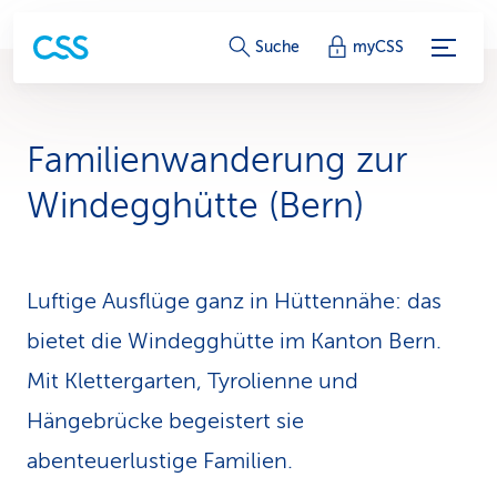
S
Suche
myCSS
e
r
Familienwanderung zur
v
Windegghütte (Bern)
i
c
Luftige Ausflüge ganz in Hüttennähe: das
e
bietet die Windegghütte im Kanton Bern.
-
Mit Klettergarten, Tyrolienne und
L
Hängebrücke begeistert sie
i
abenteuerlustige Familien.
n