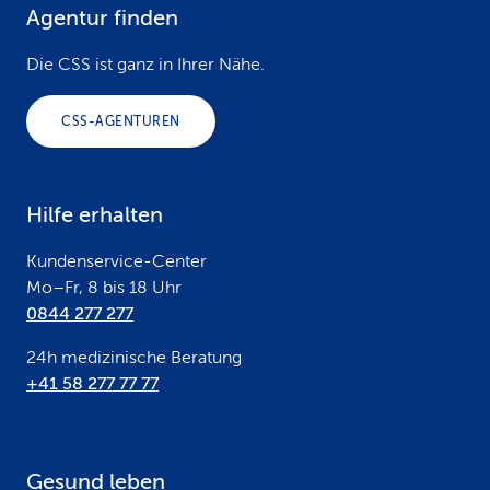
Agentur finden
F
o
Die CSS ist ganz in Ihrer Nähe.
o
CSS-AGENTUREN
t
e
Hilfe erhalten
r
Kundenservice-Center
Mo–Fr, 8 bis 18 Uhr
0844 277 277
24h medizinische Beratung
+41 58 277 77 77
Gesund leben