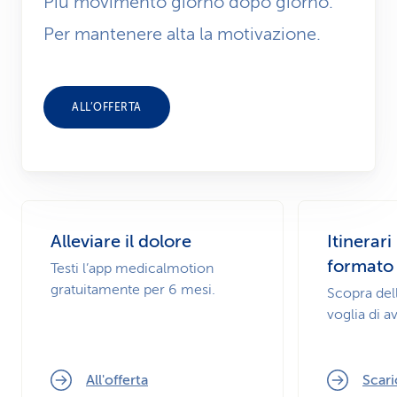
Più movimento giorno dopo giorno.
Per mantenere alta la motivazione.
ALL’OFFERTA
Alleviare il dolore
Itinerari
formato 
Testi l’app medicalmotion
gratuitamente per 6 mesi.
Scopra dell
voglia di a
All'offerta
Scari