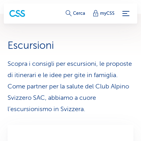
c
Cerca
myCSS
o
l
Escursioni
l
e
Scopra i consigli per escursioni, le proposte
di itinerari e le idee per gite in famiglia.
g
Come partner per la salute del Club Alpino
a
Svizzero SAC, abbiamo a cuore
m
l’escursionismo in Svizzera.
e
n
t