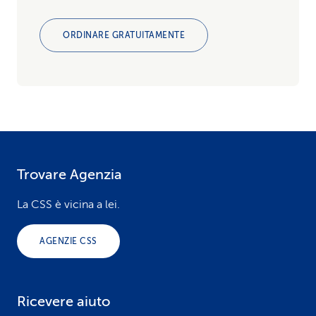
ORDINARE GRATUITAMENTE
Trovare Agenzia
F
o
La CSS è vicina a lei.
o
AGENZIE CSS
t
e
Ricevere aiuto
r