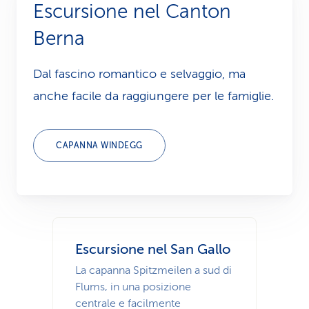
Escursione nel Canton
i
Berna
d
i
Dal fascino romantico e selvaggio, ma
anche facile da raggiungere per le famiglie.
s
e
CAPANNA WINDEGG
r
v
i
z
Escursione nel San Gallo
i
La capanna Spitzmeilen a sud di
o
Flums, in una posizione
centrale e facilmente