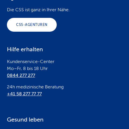
o
Die CSS ist ganz in Ihrer Nähe.
o
CSS-AGENTUREN
t
e
Hilfe erhalten
r
Kundenservice-Center
Mo–Fr, 8 bis 18 Uhr
0844 277 277
24h medizinische Beratung
+41 58 277 77 77
Gesund leben