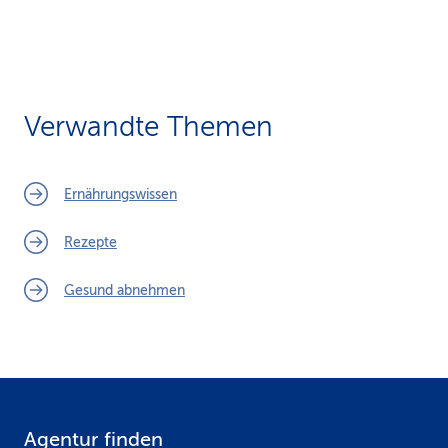
Verwandte Themen
Ernährungswissen
Rezepte
Gesund abnehmen
Agentur finden
F