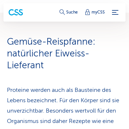
S
Suche
myCSS
e
r
Gemüse-Reispfanne:
v
natür­licher Eiweiss-
i
Lieferant
c
e
Proteine werden auch als Bausteine des
-
Lebens bezeichnet. Für den Körper sind sie
L
unverzichtbar. Besonders wertvoll für den
i
Organismus sind daher Rezepte wie eine
n