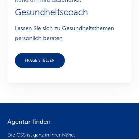
Rund um Ihre Gesundheit
Gesundheitscoach
Lassen Sie sich zu Gesundheits­themen
persönlich beraten.
FRAGE STELLEN
Agentur finden
F
o
Die CSS ist ganz in Ihrer Nähe.