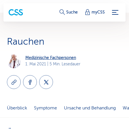
S
Suche
myCSS
e
r
Rauchen
v
i
Medizinische Fachpersonen
1. Mai 2021
| 5 Min. Lesedauer
c
e
-
L
Überblick
Symptome
Ursache und Behandlung
Wa
i
n