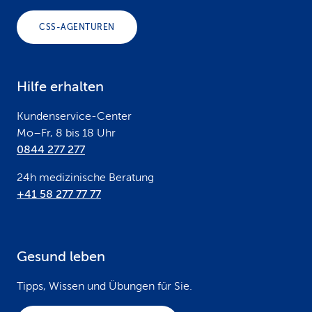
o
CSS-AGENTUREN
t
e
Hilfe erhalten
r
Kundenservice-Center
Mo–Fr, 8 bis 18 Uhr
0844 277 277
24h medizinische Beratung
+41 58 277 77 77
Gesund leben
Tipps, Wissen und Übungen für Sie.