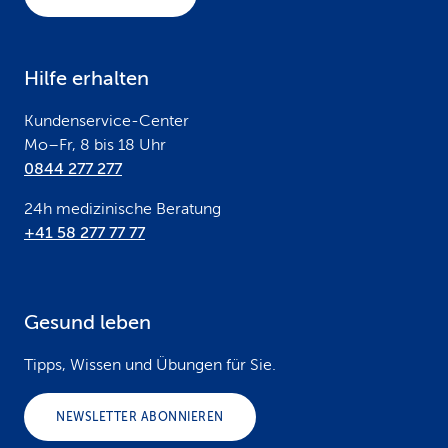
t
e
Hilfe erhalten
r
Kundenservice-Center
Mo–Fr, 8 bis 18 Uhr
0844 277 277
24h medizinische Beratung
+41 58 277 77 77
Gesund leben
Tipps, Wissen und Übungen für Sie.
NEWSLETTER ABONNIEREN