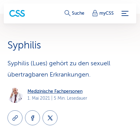
S
Suche
myCSS
e
r
Syphilis
v
i
Syphilis (Lues) gehört zu den sexuell
übertragbaren Erkrankungen.
c
e
Medizinische Fachpersonen
1. Mai 2021
| 5 Min. Lesedauer
-
L
i
n