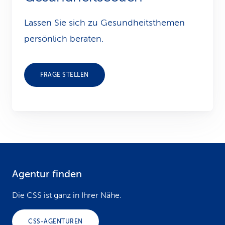
Lassen Sie sich zu Gesundheits­themen
persönlich beraten.
FRAGE STELLEN
Agentur finden
F
o
Die CSS ist ganz in Ihrer Nähe.
o
CSS-AGENTUREN