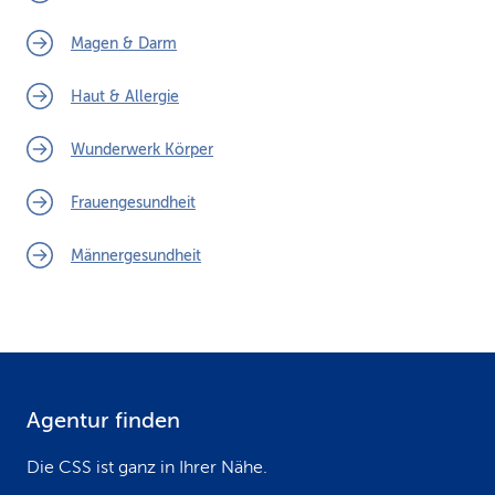
Magen & Darm
Haut & Allergie
Wunderwerk Körper
Frauengesundheit
Männergesundheit
Agentur finden
F
o
Die CSS ist ganz in Ihrer Nähe.