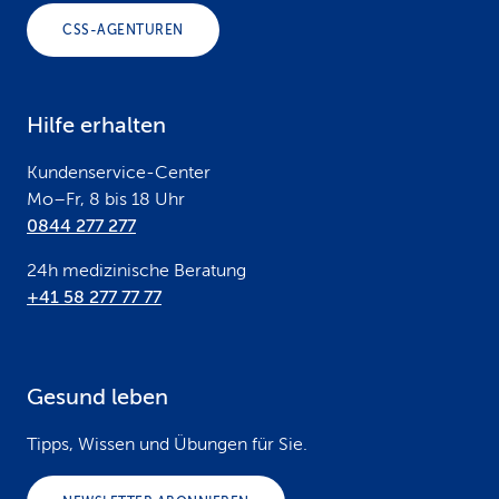
o
CSS-AGENTUREN
t
e
Hilfe erhalten
r
Kundenservice-Center
Mo–Fr, 8 bis 18 Uhr
0844 277 277
24h medizinische Beratung
+41 58 277 77 77
Gesund leben
Tipps, Wissen und Übungen für Sie.