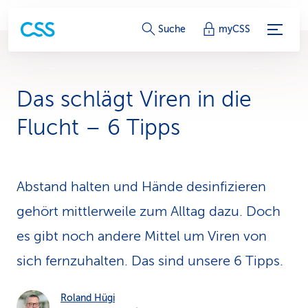
S
Suche
myCSS
e
r
Das schlägt Viren in die
v
Flucht – 6 Tipps
i
c
Abstand halten und Hände desinfi­zieren
e
gehört mittlerweile zum Alltag dazu. Doch
-
es gibt noch andere Mittel um Viren von
L
sich fern­zuhalten. Das sind unsere 6 Tipps.
i
n
Roland Hügi