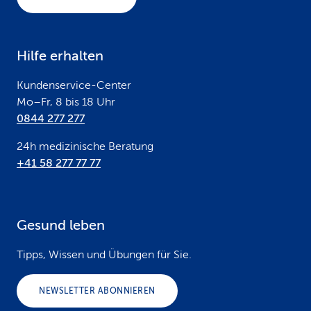
t
e
Hilfe erhalten
r
Kundenservice-Center
Mo–Fr, 8 bis 18 Uhr
0844 277 277
24h medizinische Beratung
+41 58 277 77 77
Gesund leben
Tipps, Wissen und Übungen für Sie.
NEWSLETTER ABONNIEREN