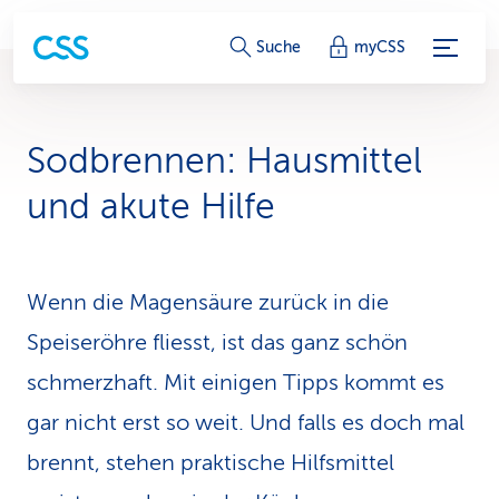
S
Suche
myCSS
e
r
Sodbrennen: Hausmit­tel
v
und akute Hilfe
i
c
Wenn die Magensäure zurück in die
e
Speiseröhre fliesst, ist das ganz schön
-
schmerzhaft. Mit einigen Tipps kommt es
L
gar nicht erst so weit. Und falls es doch mal
i
brennt, stehen praktische Hilfsmittel
n