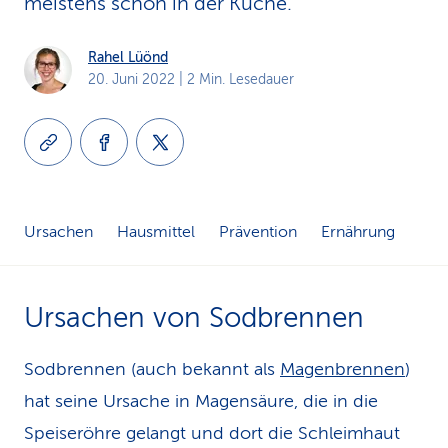
meistens schon in der Küche.
k
Rahel Lüönd
s
20. Juni 2022
| 2 Min. Lesedauer
Ursachen
Hausmittel
Prävention
Ernährung
Ursachen von Sodbrennen
Sodbrennen (auch bekannt als
Magenbrennen
)
hat seine Ursache in Magensäure, die in die
Speiseröhre gelangt und dort die Schleimhaut