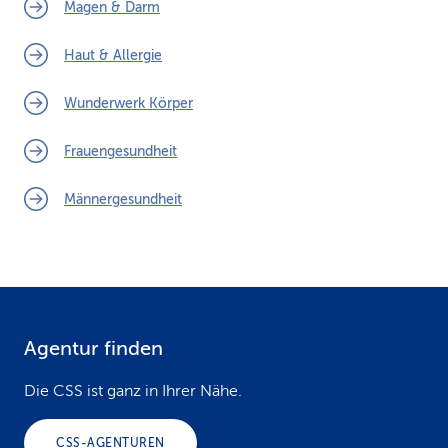
Magen & Darm
Haut & Allergie
Wunderwerk Körper
Frauengesundheit
Männergesundheit
Agentur finden
F
o
Die CSS ist ganz in Ihrer Nähe.
o
CSS-AGENTUREN