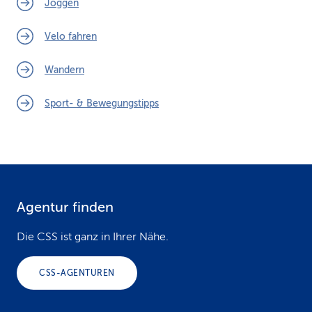
Joggen
Velo fahren
Wandern
Sport- & Bewegungstipps
Agentur finden
F
o
Die CSS ist ganz in Ihrer Nähe.
o
CSS-AGENTUREN
t