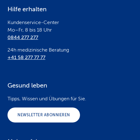
e
Hilfe erhalten
r
Kundenservice-Center
Mo–Fr, 8 bis 18 Uhr
0844 277 277
24h medizinische Beratung
+41 58 277 77 77
Gesund leben
Tipps, Wissen und Übungen für Sie.
NEWSLETTER ABONNIEREN