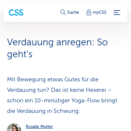
S
Suche
myCSS
e
r
Verdauung anregen: So
v
geht's
i
c
Mit Bewegung etwas Gutes für die
e
Verdauung tun? Das ist keine Hexerei –
-
schon ein 10-minütiger Yoga-Flow bringt
L
die Verdauung in Schwung.
i
n
Rosalie Mutter