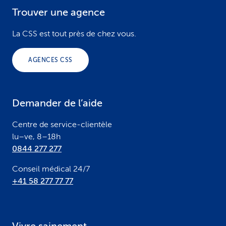
Trouver une agence
F
o
La CSS est tout près de chez vous.
o
AGENCES CSS
t
e
Demander de l’aide
r
Centre de service-clientèle
lu–ve, 8–18h
0844 277 277
Conseil médical 24/7
+41 58 277 77 77