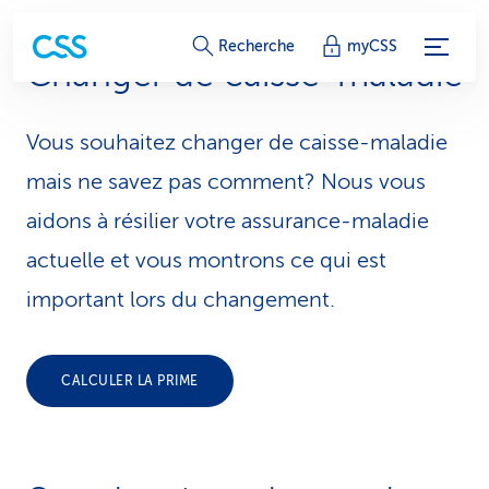
L
Recherche
myCSS
Changer de caisse-maladie
i
e
Vous souhaitez changer de caisse-maladie
n
mais ne savez pas comment? Nous vous
s
aidons à résilier votre assurance-maladie
actuelle et vous montrons ce qui est
d
important lors du changement.
e
s
CALCULER LA PRIME
e
r
v