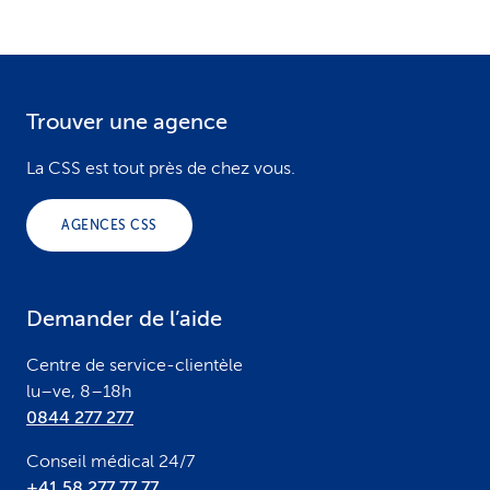
Trouver une agence
F
o
La CSS est tout près de chez vous.
o
AGENCES CSS
t
e
Demander de l’aide
r
Centre de service-clientèle
lu–ve, 8–18h
0844 277 277
Conseil médical 24/7
+41 58 277 77 77