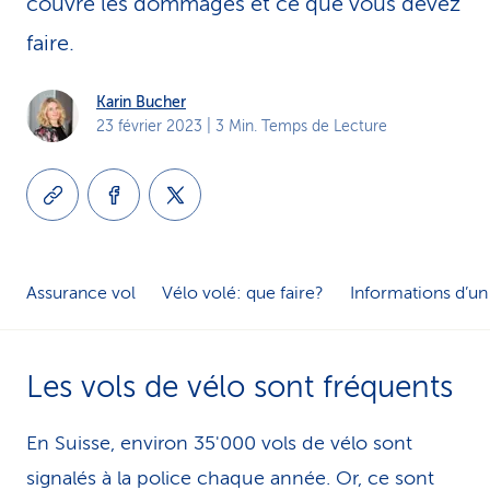
couvre les dommages et ce que vous devez
i
faire.
c
Karin Bucher
e
23 février 2023
| 3 Min. Temps de Lecture
Assurance vol
Vélo volé: que faire?
Informations d’un
Les vols de vélo sont fré­quents
En Suisse, environ 35'000 vols de vélo sont
signalés à la police chaque année. Or, ce sont