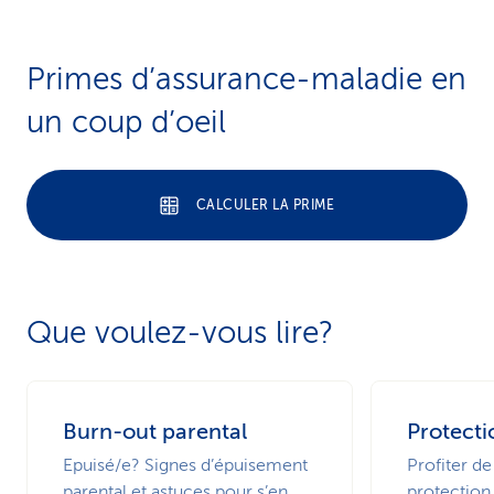
Primes d’assurance-maladie en
un coup d’oeil
CALCULER LA PRIME
Que voulez-vous lire?
Burn-out parental
Protecti
Epuisé/e? Signes d’épuisement
Profiter de
parental et astuces pour s’en
protection 