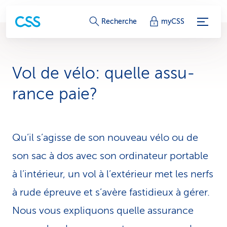
L
Recherche
myCSS
i
e
Vol de vélo: quelle assu­
n
ran­ce paie?
s
d
Qu’il s’agisse de son nouveau vélo ou de
e
son sac à dos avec son ordinateur portable
s
à l’intérieur, un vol à l’extérieur met les nerfs
e
à rude épreuve et s’avère fastidieux à gérer.
r
Nous vous expliquons quelle assurance
v