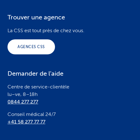
Trouver une agence
F
o
La CSS est tout près de chez vous.
o
AGENCES CSS
t
e
Demander de l’aide
r
Centre de service-clientèle
lu–ve, 8–18h
0844 277 277
Conseil médical 24/7
+41 58 277 77 77