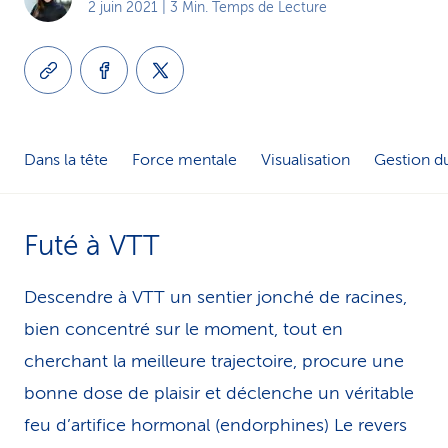
2 juin 2021
| 3 Min. Temps de Lecture
i
c
e
Dans la tête
Force mentale
Visualisation
Gestion du
Futé à VTT
Descendre à VTT un sentier jonché de racines,
bien concentré sur le moment, tout en
cherchant la meilleure trajectoire, procure une
bonne dose de plaisir et déclenche un véritable
feu d’artifice hormonal (endorphines) Le revers