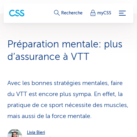
L
Recherche
myCSS
i
e
Préparation men­tale: plus
n
d’as­su­rance à VTT
s
d
Avec les bonnes stratégies mentales, faire
e
du VTT est encore plus sympa. En effet, la
s
pratique de ce sport nécessite des muscles,
e
mais aussi de la force mentale.
r
v
Livia Bieri