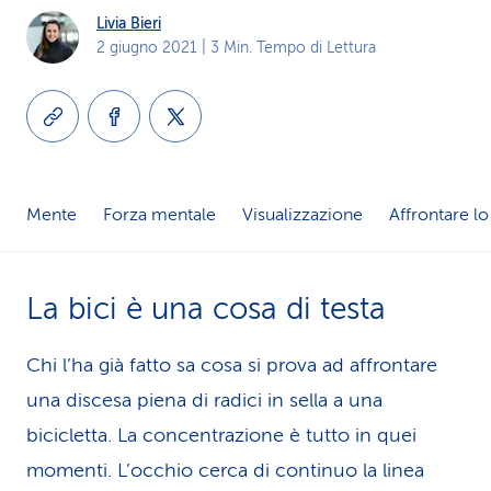
Livia Bieri
i
2 giugno 2021
| 3 Min. Tempo di Lettura
d
i
s
e
Mente
Forza mentale
Visualizzazione
Affrontare lo
r
v
La bici è una cosa di testa
i
Chi l’ha già fatto sa cosa si prova ad affrontare
z
una discesa piena di radici in sella a una
i
bicicletta. La con­cen­tra­zione è tutto in quei
o
momenti. L’occhio cerca di continuo la linea