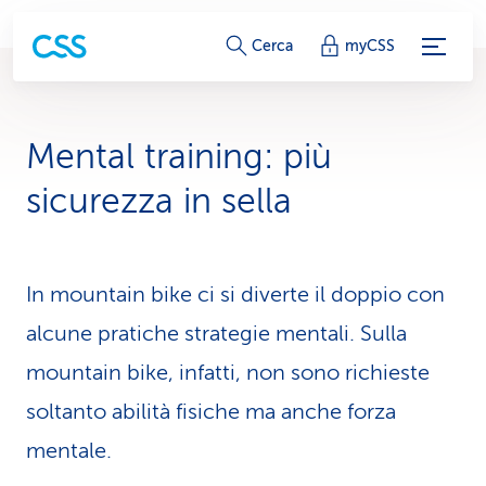
c
Cerca
myCSS
o
l
Mental training: più
l
sicurezza in sella
e
g
In moun­tain bike ci si diverte il doppio con
a
alcune pratiche strategie mentali. Sulla
m
mountain bike, infatti, non sono richieste
e
soltanto abilità fisiche ma anche forza
n
mentale.
t