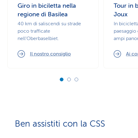
Giro in biciletta nella
Tour in b
regione di Basilea
Joux
40 km di saliscendi su strade
In biciclet
poco trafficate
paesaggio g
nell'Oberbaselbiet.
ampi pano
Il nostro consiglio
Ai co
Ben assistiti con la CSS