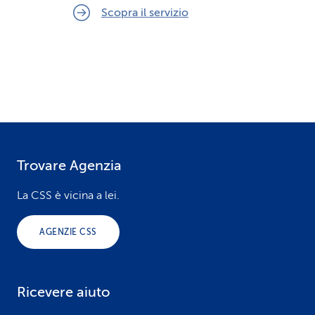
Scopra il servizio
Trovare Agenzia
F
o
La CSS è vicina a lei.
o
AGENZIE CSS
t
e
Ricevere aiuto
r