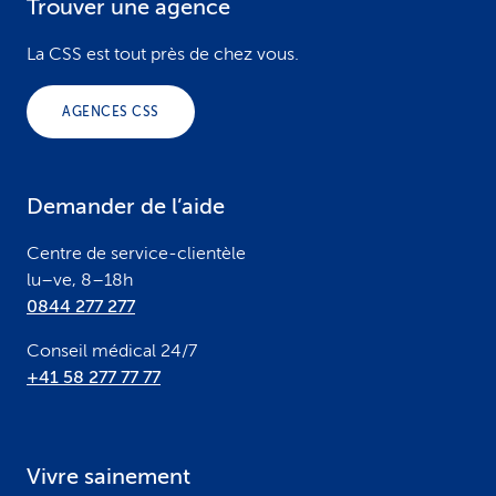
Trouver une agence
F
o
La CSS est tout près de chez vous.
o
AGENCES CSS
t
e
Demander de l’aide
r
Centre de service-clientèle
lu–ve, 8–18h
0844 277 277
Conseil médical 24/7
+41 58 277 77 77
Vivre sainement