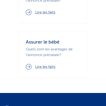
l’annonce prénatale?
i
Lire les faits
c
e
Assurer le bébé
Quels sont les avantages de
l’annonce prénatale?
Lire les faits