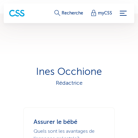
L
Recherche
myCSS
i
e
n
s
Ines Occhione
d
Rédactrice
e
s
e
Assurer le bébé
r
Quels sont les avantages de
v