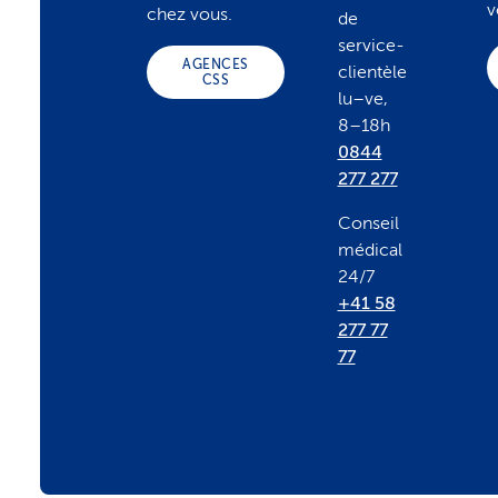
v
chez vous.
de
t
service-
AGENCES
clientèle
CSS
lu–ve,
e
8–18h
0844
r
277 277
Conseil
médical
24/7
+41 58
277 77
77