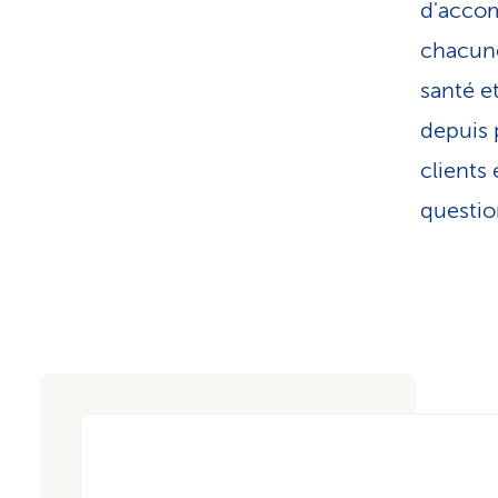
d'accom
chacune
santé et
depuis 
clients
question