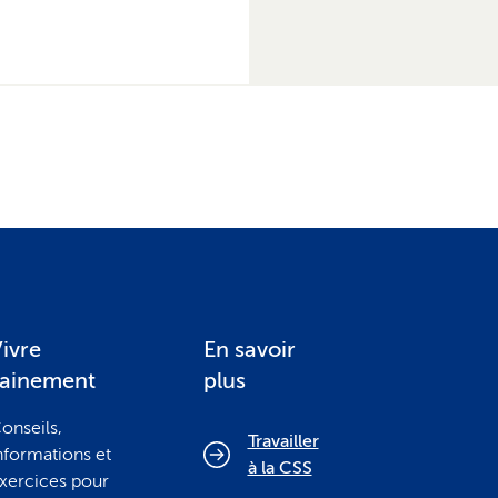
ivre
En savoir
sainement
plus
onseils,
Travailler
nformations et
à la CSS
xercices pour