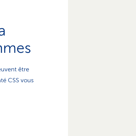
a
emmes
uvent être
nté CSS vous