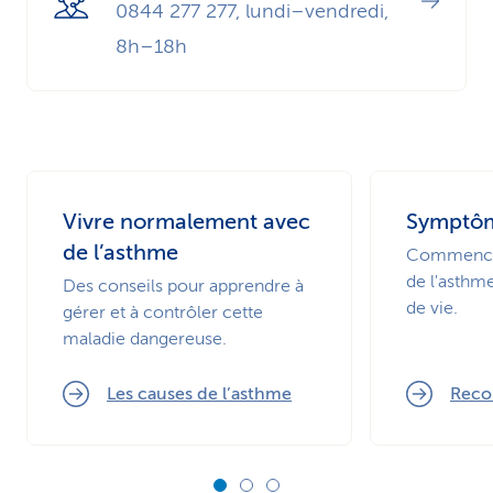
0844 277 277, lundi–vendredi,
8h–18h
Vivre normalement avec
Symptôm
de l’asthme
Commencer
de l'asthme
Des conseils pour apprendre à
de vie.
gérer et à contrôler cette
maladie dangereuse.
Les causes de l’asthme
Recon