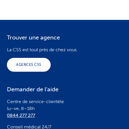
Trouver une agence
F
o
La CSS est tout près de chez vous.
o
AGENCES CSS
t
e
Demander de l’aide
r
Centre de service-clientèle
lu–ve, 8–18h
0844 277 277
Conseil médical 24/7