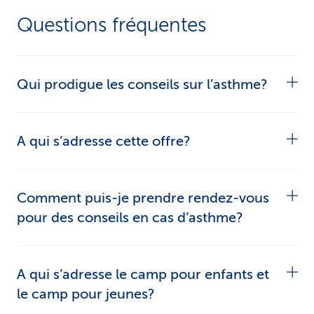
Questions fréquentes
Qui prodigue les conseils sur l’asthme?
Votre point de contact pour les conseils en cas
A qui s’adresse cette offre?
d’asthme est une
pharmacie certifiée proche de
chez vous
..
L’offre s’adresse aux personnes concernées.
Comment puis-je prendre rendez-vous
Voici ce qui est proposé lors du conseil:
pour des conseils en cas d’asthme?
Mesure de la fonction pulmonaire:
faites
Pour prendre rendez-vous, contactez
A qui s’adresse le camp pour enfants et
contrôler l’état de santé de vos poumons.
directement une
pharmacie certifiée proche de
le camp pour jeunes?
chez vous
.
Plan d’action pour gérer l’asthme:
vérifiez si