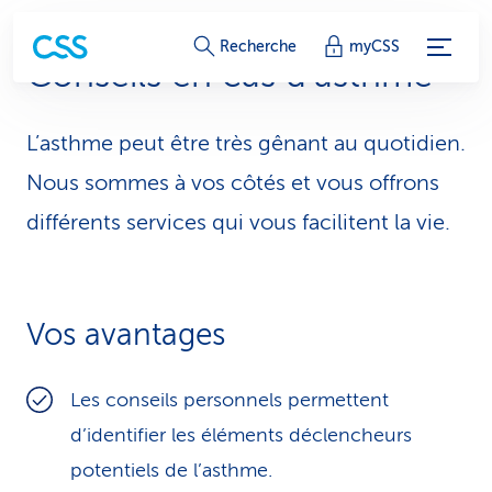
L
Recherche
myCSS
Conseils en cas d’asthme
i
e
L’asthme peut être très gênant au quotidien.
n
Nous sommes à vos côtés et vous offrons
s
différents services qui vous facilitent la vie.
d
e
Vos avantages
s
e
Les conseils personnels permettent
r
d’identifier les éléments déclencheurs
potentiels de l’asthme.
v