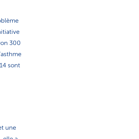
i
s
roblème
t
itiative
iron 300
i
l’asthme
 14 sont
q
u
e
 et une
 elle a