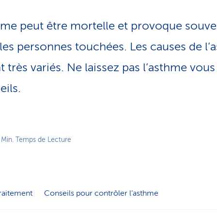
o
n
hme peut être mortelle et provoque souve
a
c
les personnes touchées. Les causes de l’
t
i
très variés. Ne laissez pas l’asthme vous 
f
ils.
 Min. Temps de Lecture
raitement
Conseils pour contrôler l’asthme