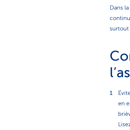
Dans la 
continu
surtout
Con
l’
Évit
en e
briè
Lise