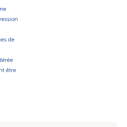
une
pression
ues de
odérée
nt être