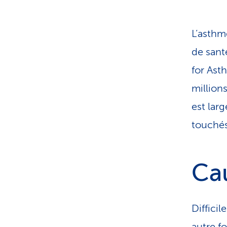
L’asthm
de sant
for Ast
million
est lar
touchés
Ca
Difficil
autre fo