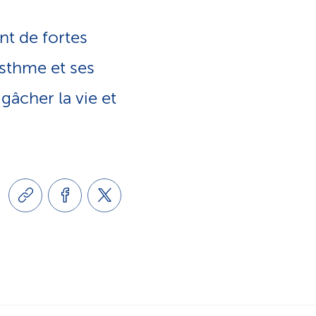
e
o
s
nt de fortes
n
asthme et ses
e
gâcher la vie et
l
r
i
v
n
i
g
c
u
e