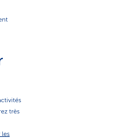
ent
.
r
ctivités
rez très
 les