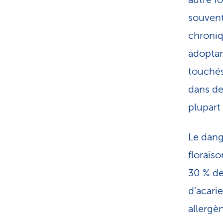
souvent
chroniqu
adoptan
touchés
dans de
plupart
Le dang
florais
30 % de
d’acari
allergè