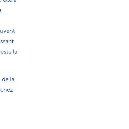
e
ouvent
issant
este la
 de la
 chez