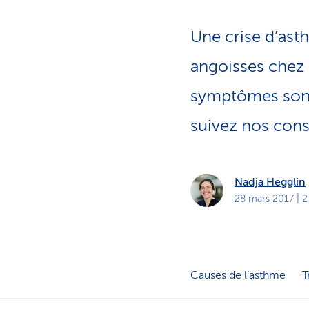
t
s
p
Une crise d’ast
r
i
v
angoisses chez 
é
s
symptômes sont 
suivez nos conse
Nadja Hegglin
28 mars 2017
| 2
Causes de l’asthme
T