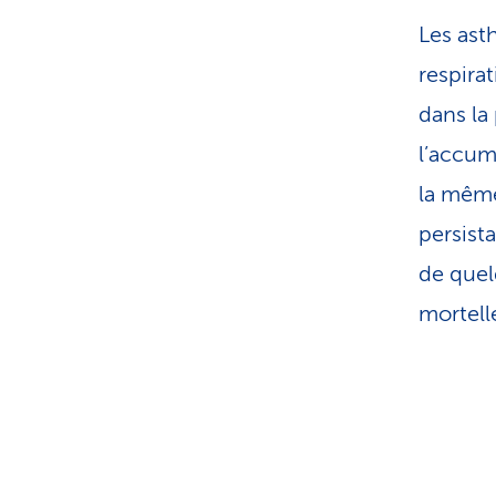
Les ast
respira
dans la 
l’accum
la même
persist
de quel
mortell