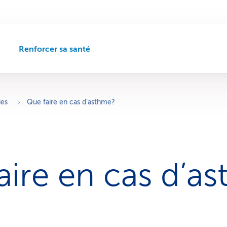
Renforcer sa santé
C
h
e
m
i
ies
Que faire en cas d’asthme?
n
d
e
n
a
aire en cas d’a
v
i
g
a
t
i