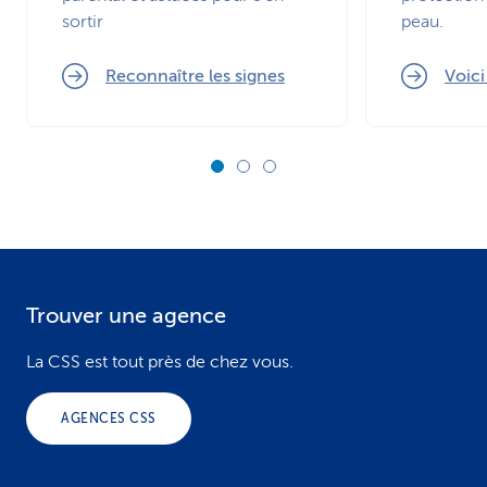
sortir
peau.
Reconnaître les signes
Voic
Trouver une agence
F
o
La CSS est tout près de chez vous.
o
AGENCES CSS
t