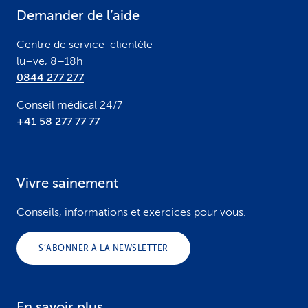
e
Demander de l’aide
r
Centre de service-clientèle
lu–ve, 8–18h
0844 277 277
Conseil médical 24/7
+41 58 277 77 77
Vivre sainement
Conseils, informations et exercices pour vous.
S’ABONNER À LA NEWSLETTER
En savoir plus