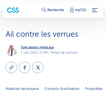
L
Recherche
myCSS
i
e
Ail contre les verrues
n
s
Spécialistes médicaux
1 mai 2021
| 2 Min. Temps de Lecture
d
e
s
e
Matériel nécessaire
Conseils d'utilisation
Propriétés
r
v