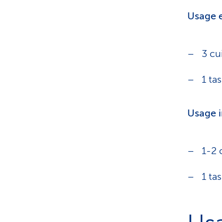
Usage 
3 cu
1 ta
Usage i
1-2 
1 ta