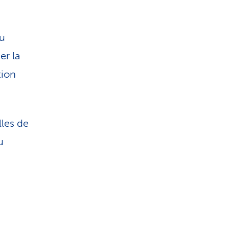
au
er la
tion
lles de
u