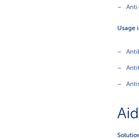
Anti
Usage i
Anti
Anti
Ant
Aid
Solutio