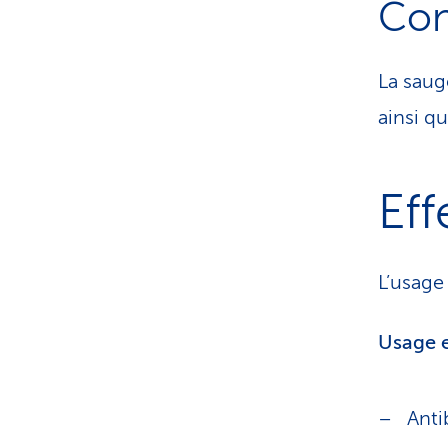
Con
La saug
ainsi q
Eff
L’usage 
Usage e
Anti