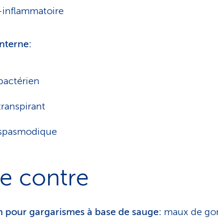
-inflammatoire
nterne:
bactérien
transpirant
ispasmodique
e contre
n pour gargarismes à base de sauge:
maux de gor