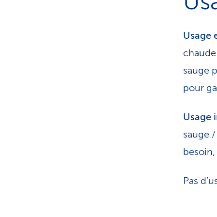
Us
Usage 
chaude s
sauge p
pour ga
Usage i
sauge /
besoin, 
Pas d’u