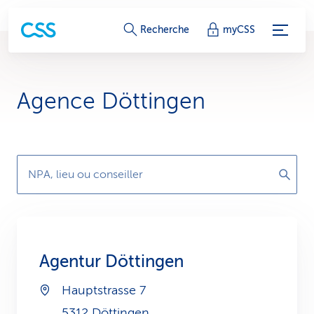
L
Recherche
myCSS
i
e
Agence Döttingen
n
s
d
NPA, lieu ou conseiller
e
s
e
Agentur Döttingen
r
Hauptstrasse 7
v
5312 Döttingen