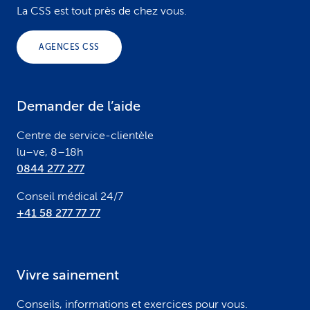
o
La CSS est tout près de chez vous.
o
AGENCES CSS
t
e
Demander de l’aide
r
Centre de service-clientèle
lu–ve, 8–18h
0844 277 277
Conseil médical 24/7
+41 58 277 77 77
Vivre sainement
Conseils, informations et exercices pour vous.