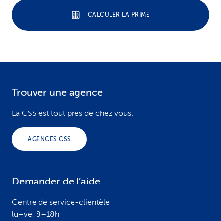
CALCULER LA PRIME
Trouver une agence
F
o
La CSS est tout près de chez vous.
o
AGENCES CSS
t
e
Demander de l’aide
r
Centre de service-clientèle
lu–ve, 8–18h