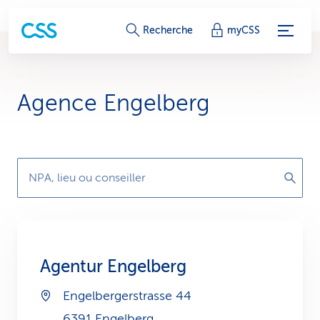
L
Recherche
myCSS
i
e
Agence Engelberg
n
s
d
NPA, lieu ou conseiller
e
s
e
Agentur Engelberg
r
Engelbergerstrasse 44
v
6391 Engelberg