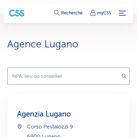
L
Recherche
myCSS
i
e
Agence Lugano
n
s
d
NPA, lieu ou conseiller
e
s
e
Agenzia Lugano
r
Corso Pestalozzi 9
v
6900 Lugano