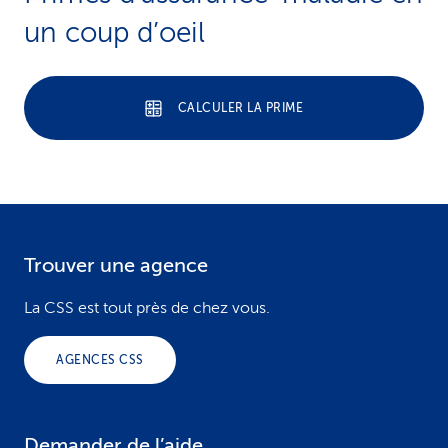
un coup d’oeil
CALCULER LA PRIME
Trouver une agence
F
o
La CSS est tout près de chez vous.
o
AGENCES CSS
t
e
Demander de l’aide