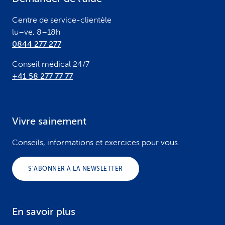
r
Centre de service-clientèle
lu–ve, 8–18h
0844 277 277
Conseil médical 24/7
+41 58 277 77 77
Vivre sainement
Conseils, informations et exercices pour vous.
S’ABONNER À LA NEWSLETTER
En savoir plus