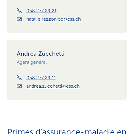
058 277 29 21
natalie.rezzonico@css.ch
Andrea Zucchetti
Agent général
058 277 29 11
andrea.zucchetti@css.ch
Primes d’assurance-maladie en