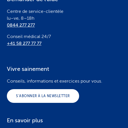
r
Centre de service-clientèle
lu–ve, 8–18h
0844 277 277
Conseil médical 24/7
+41 58 277 77 77
Vivre sainement
Conseils, informations et exercices pour vous.
S’ABONNER À LA NEWSLETTER
En savoir plus