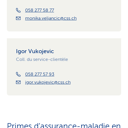
058 277 58 77
monika.veljancic@css.ch
Igor Vukojevic
Coll. du service-clientèle
058 277 57 93
igor.vukojevic@css.ch
Primes d’assurance-maladie en