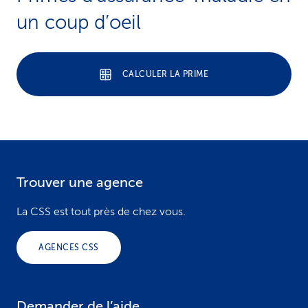
un coup d’oeil
CALCULER LA PRIME
Trouver une agence
F
o
La CSS est tout près de chez vous.
o
AGENCES CSS
t
e
Demander de l’aide