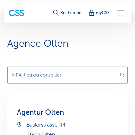
L
Recherche
myCSS
i
e
Agence Olten
n
s
d
NPA, lieu ou conseiller
e
s
e
Agentur Olten
r
Baslerstrasse 44
v
4600 Olten