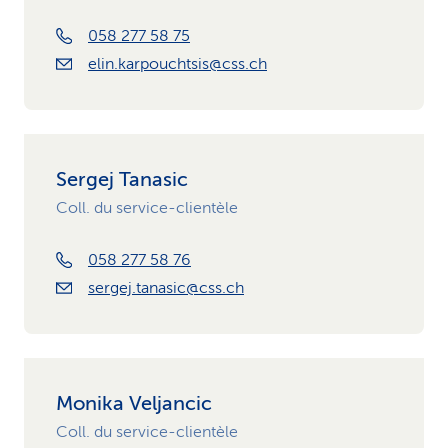
058 277 58 75
elin.karpouchtsis@css.ch
Sergej Tanasic
Coll. du service-clientèle
058 277 58 76
sergej.tanasic@css.ch
Monika Veljancic
Coll. du service-clientèle