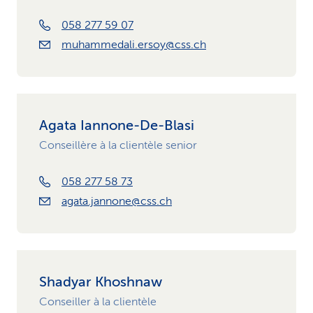
058 277 59 07
muhammedali.ersoy@css.ch
Agata Iannone-De-Blasi
Conseillère à la clientèle senior
058 277 58 73
agata.jannone@css.ch
Shadyar Khoshnaw
Conseiller à la clientèle