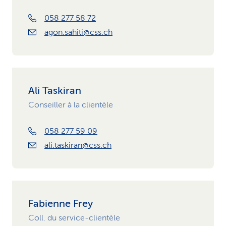
058 277 58 72
agon.sahiti@css.ch
Ali Taskiran
Conseiller à la clientèle
058 277 59 09
ali.taskiran@css.ch
Fabienne Frey
Coll. du service-clientèle