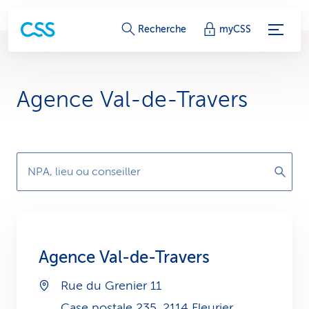
L
Recherche
myCSS
i
e
Agence Val-de-Travers
n
s
d
NPA, lieu ou conseiller
e
s
e
Agence Val-de-Travers
r
Rue du Grenier 11
v
Case postale 235, 2114 Fleurier