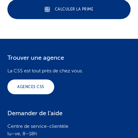
CALCULER LA PRIME
Trouver une agence
F
o
La CSS est tout près de chez vous.
o
AGENCES CSS
t
e
Demander de l’aide
r
Centre de service-clientèle
lu–ve, 8–18h